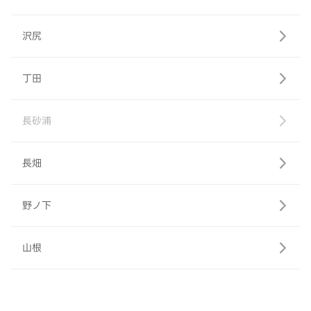
沢尻
丁田
長砂浦
長畑
野ノ下
山根