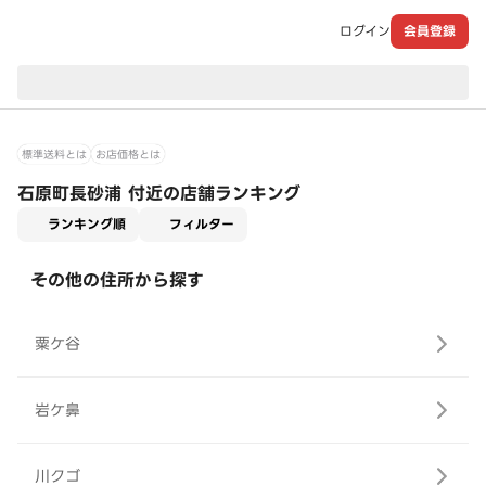
ログイン
会員登録
現在のお届け先：
標準送料とは
お店価格とは
石原町長砂浦 付近の店舗ランキング
適用なし
ランキング順
フィルター
その他の住所から探す
粟ケ谷
岩ケ鼻
川クゴ