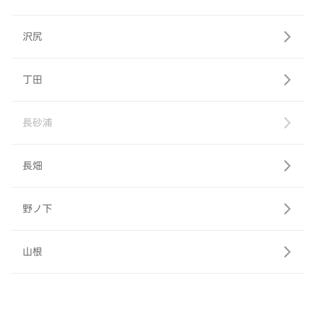
沢尻
丁田
長砂浦
長畑
野ノ下
山根