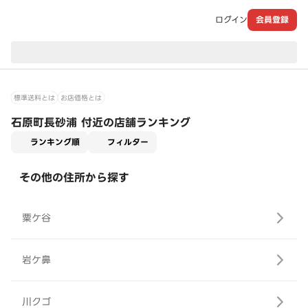
ログイン
会員登録
現在のお届け先：
標準送料とは
お店価格とは
石原町長砂浦 付近の店舗ランキング
適用なし
ランキング順
フィルター
その他の住所から探す
粟ケ谷
岩ケ鼻
川クゴ