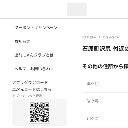
現在のお届け先：
クーポン・キャンペーン
標準送料とは
お店価格とは
お知らせ
石原町沢尻 付近
出前にゃんクラブとは
その他の住所から
ヘルプ・お問い合わせ
アプリダウンロード
粟ケ谷
二次元コードはこちら
アプリでもっと便利に
岩ケ鼻
川クゴ