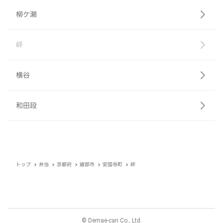
柳ケ瀬
岼
横谷
和田段
トップ
弁当
京都府
綾部市
安国寺町
岼
© Demae-can Co., Ltd.