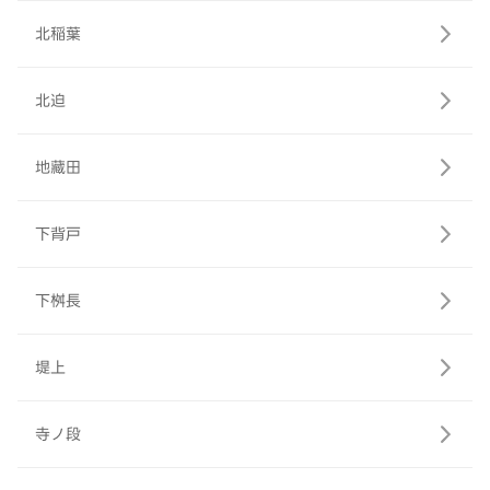
北稲葉
北迫
地藏田
下背戸
下桝長
堤上
寺ノ段