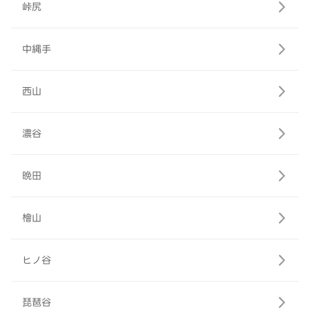
峠尻
中縄手
西山
濃谷
晩田
檜山
ヒノ谷
琵琶谷