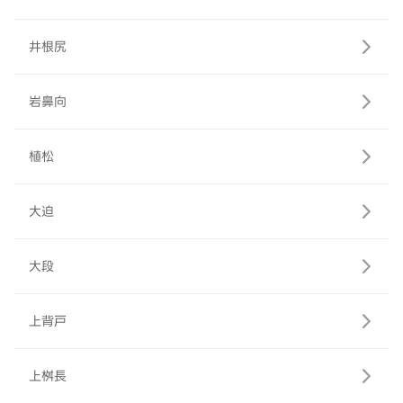
井根尻
岩鼻向
植松
大迫
大段
上背戸
上桝長