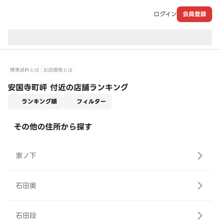
ログイン
会員登録
現在のお届け先：
標準送料とは
お店価格とは
安国寺町岼 付近の店舗ランキング
適用なし
ランキング順
フィルター
その他の住所から探す
家ノ下
石田奥
石田段