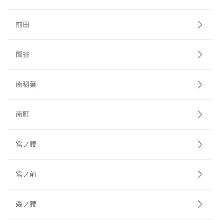
前田
間谷
南稲葉
南町
宮ノ腰
宮ノ前
森ノ腰