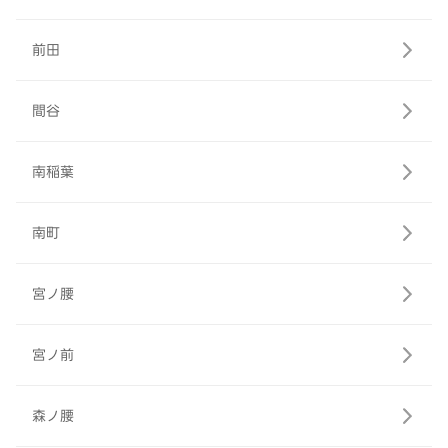
前田
間谷
南稲葉
南町
宮ノ腰
宮ノ前
森ノ腰