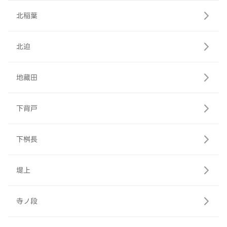
北稲葉
北迫
地藏田
下背戸
下桝長
堤上
寺ノ段