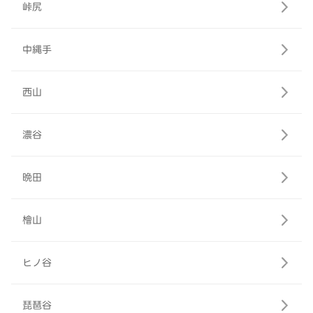
峠尻
中縄手
西山
濃谷
晩田
檜山
ヒノ谷
琵琶谷