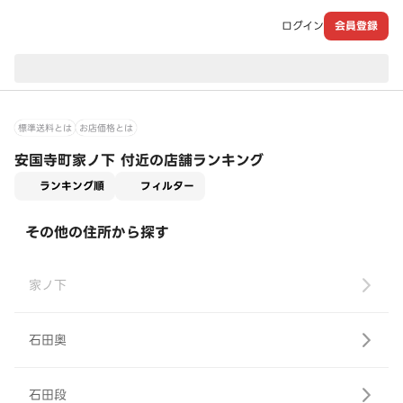
ログイン
会員登録
現在のお届け先：
標準送料とは
お店価格とは
安国寺町家ノ下 付近の店舗ランキング
適用なし
ランキング順
フィルター
その他の住所から探す
家ノ下
石田奥
石田段