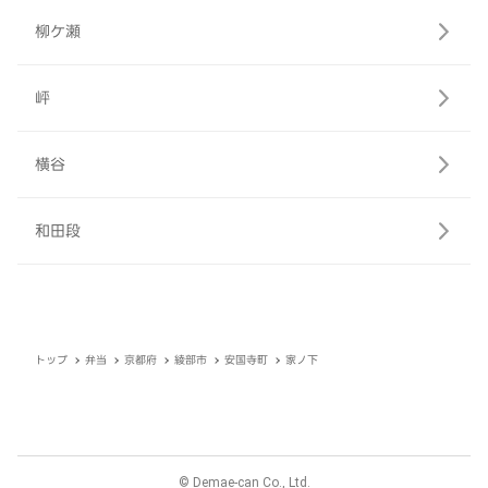
柳ケ瀬
岼
横谷
和田段
トップ
弁当
京都府
綾部市
安国寺町
家ノ下
© Demae-can Co., Ltd.