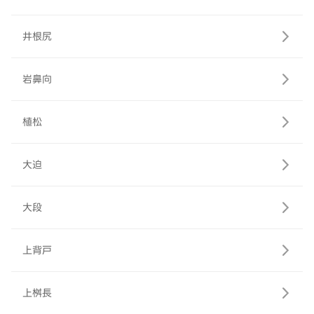
井根尻
岩鼻向
植松
大迫
大段
上背戸
上桝長