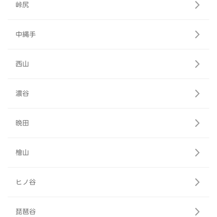
峠尻
中縄手
西山
濃谷
晩田
檜山
ヒノ谷
琵琶谷