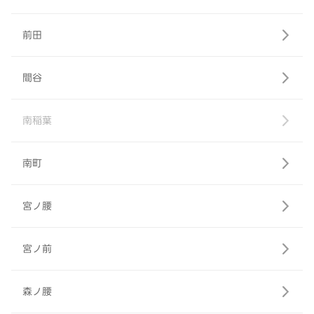
前田
間谷
南稲葉
南町
宮ノ腰
宮ノ前
森ノ腰