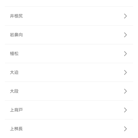
井根尻
岩鼻向
植松
大迫
大段
上背戸
上桝長