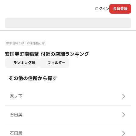
ログイン
会員登録
現在のお届け先：
標準送料とは
お店価格とは
安国寺町南稲葉 付近の店舗ランキング
適用なし
ランキング順
フィルター
その他の住所から探す
家ノ下
石田奥
石田段