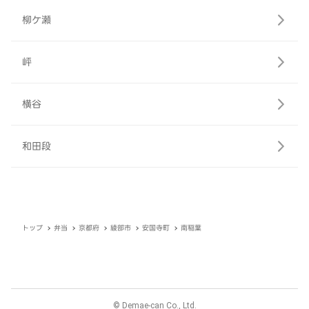
柳ケ瀬
岼
横谷
和田段
トップ
弁当
京都府
綾部市
安国寺町
南稲葉
© Demae-can Co., Ltd.