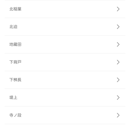
北稲葉
北迫
地藏田
下背戸
下桝長
堤上
寺ノ段