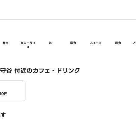
弁当
カレーライ
丼
洋食
スイーツ
和食
ス
守谷 付近のカフェ・ドリンク
50円
探す