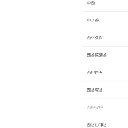
中西
中ノ谷
西ケ久保
西谷菖蒲谷
西谷白石
西谷塚谷
西谷守谷
西谷山神谷