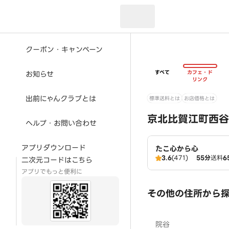
現在のお届け先：
クーポン・キャンペーン
すべて
カフェ・ド
お知らせ
リンク
出前にゃんクラブとは
標準送料とは
お店価格とは
京北比賀江町西谷
ヘルプ・お問い合わせ
アプリダウンロード
たこ心から心
3.6
(471)
55分
送料
6
二次元コードはこちら
アプリでもっと便利に
その他の住所から
院谷