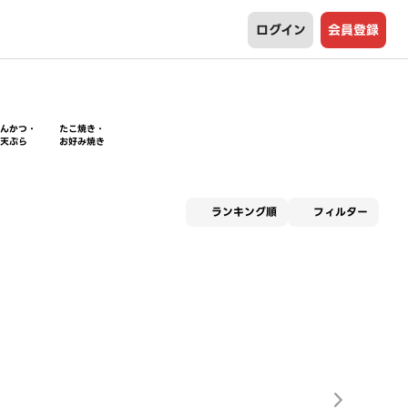
ログイン
会員登録
とんかつ・
たこ焼き・
天ぷら
お好み焼き
適用な
ランキング順
フィルター