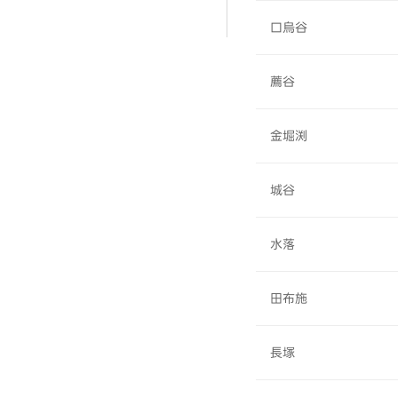
口烏谷
薦谷
金堀渕
城谷
水落
田布施
長塚