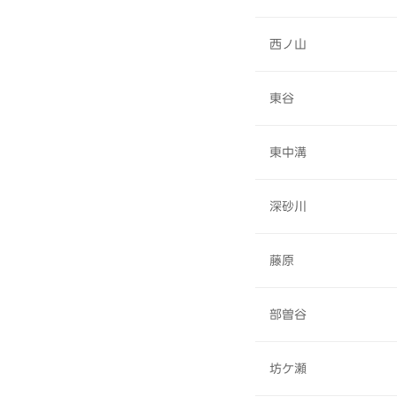
西ノ山
東谷
東中溝
深砂川
藤原
部曽谷
坊ケ瀬