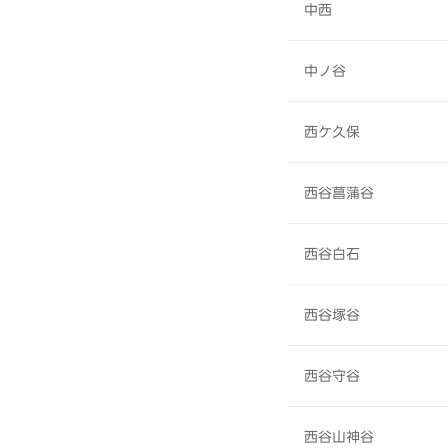
中西
中ノ谷
西ケ久保
西谷菖蒲谷
西谷白石
西谷塚谷
西谷守谷
西谷山神谷