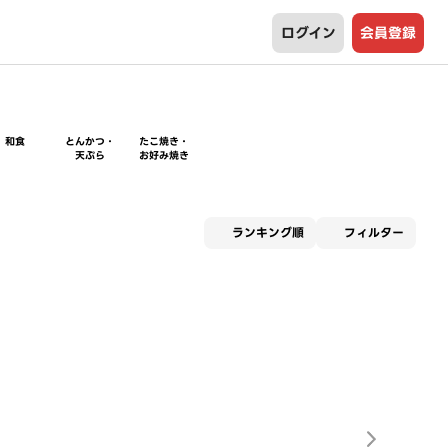
ログイン
会員登録
和食
とんかつ・
たこ焼き・
天ぷら
お好み焼き
適用な
ランキング順
フィルター