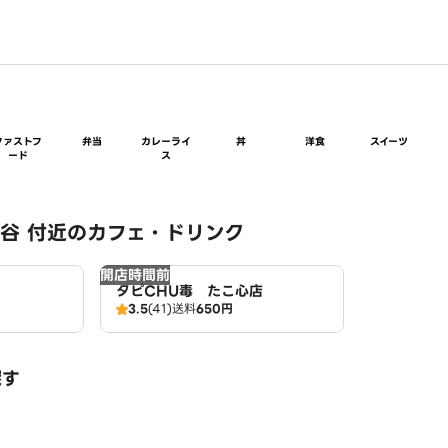
ファストフ
弁当
カレーライ
丼
洋食
スイーツ
ード
ス
谷 付近のカフェ・ドリンク
開店時間前
タピCHU毒 たこ心店
3.5
(41)
送料
650円
探す