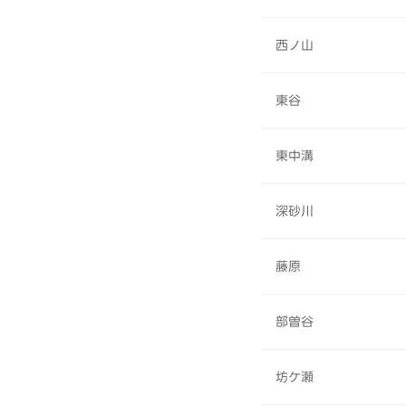
西ノ山
東谷
東中溝
深砂川
藤原
部曽谷
坊ケ瀬