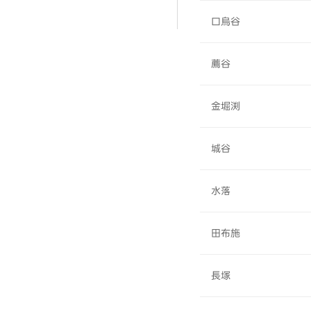
口烏谷
薦谷
金堀渕
城谷
水落
田布施
長塚