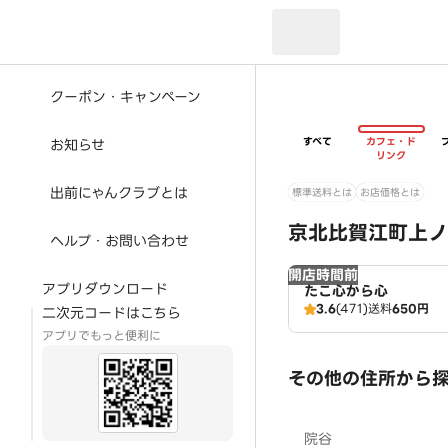
現在のお届け先：
クーポン・キャンペーン
すべて
カフェ・ド
お知らせ
リンク
出前にゃんクラブとは
標準送料とは
お店価格とは
京北比賀江町上ノ
ヘルプ・お問い合わせ
開店時間前
アプリダウンロード
たこ心から心
3.6
(471)
送料
650円
二次元コードはこちら
アプリでもっと便利に
その他の住所から
院谷