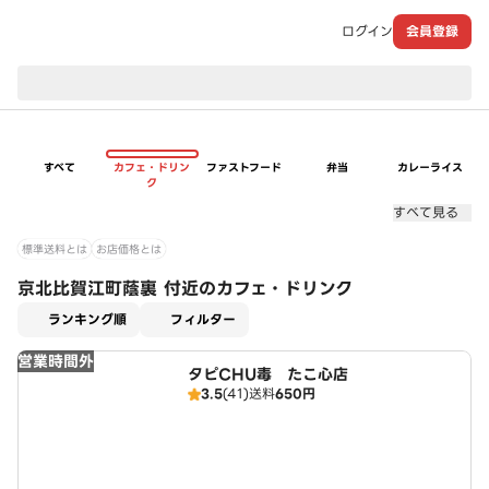
ログイン
会員登録
現在のお届け先：
すべて
カフェ・ドリン
ファストフード
弁当
カレーライス
ク
すべて見る
標準送料とは
お店価格とは
京北比賀江町蔭裏 付近のカフェ・ドリンク
適用なし
ランキング順
フィルター
営業時間外
タピCHU毒 たこ心店
3.5
(41)
送料
650円