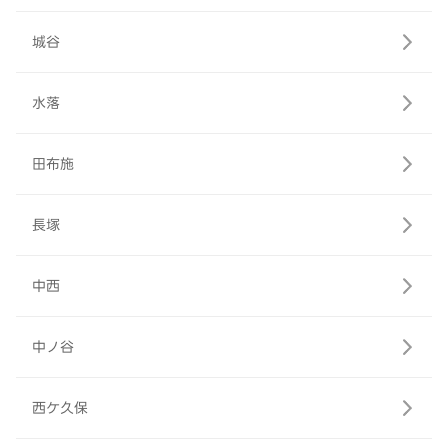
城谷
水落
田布施
長塚
中西
中ノ谷
西ケ久保