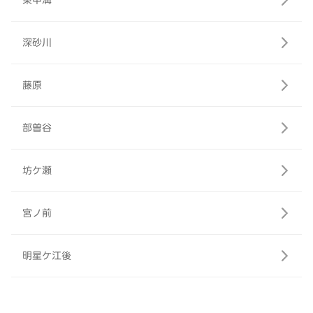
東中溝
深砂川
藤原
部曽谷
坊ケ瀬
宮ノ前
明星ケ江後