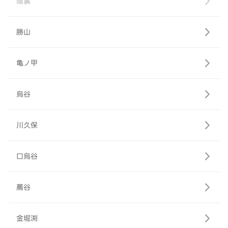
蔭裏
勝山
亀ノ甲
烏谷
川久保
口烏谷
薦谷
金堀渕