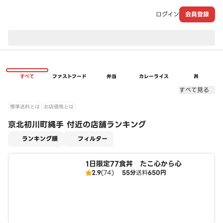
ログイン
会員登録
現在のお届け先：
すべて
ファストフード
弁当
カレーライス
丼
すべて見る
標準送料とは
お店価格とは
京北初川町縄手 付近の店舗ランキング
適用なし
ランキング順
フィルター
1日限定77食丼 たこ心から心
2.9
(74)
55分
送料
650円