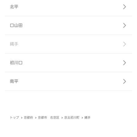
北平
口山田
縄手
初川口
南平
トップ
京都府
京都市 右京区
京北初川町
縄手