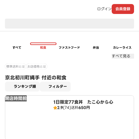
ログイン
会員登録
現在のお届け先：
すべて
和食
ファストフード
弁当
カレーライス
すべて見る
標準送料とは
お店価格とは
京北初川町縄手 付近の和食
適用なし
ランキング順
フィルター
開店時間前
1日限定77食丼 たこ心から心
2.9
(74)
送料
650円