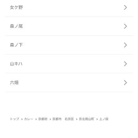
女ケ野
森ノ尾
森ノ下
山キハ
六畑
トップ
カレー
京都府
京都市 右京区
京北周山町
上ノ段