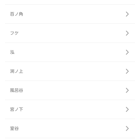
百ノ角
フケ
泓
渕ノ上
風呂谷
宮ノ下
室谷