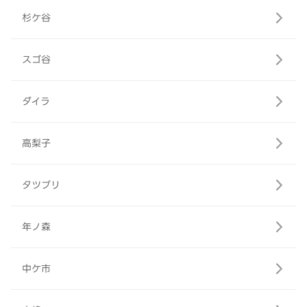
杉ケ谷
スゴ谷
ダイラ
高梨子
タツブリ
年ノ森
中ケ市