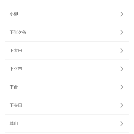
小柳
下岩ケ谷
下太田
下ケ市
下台
下寺田
城山