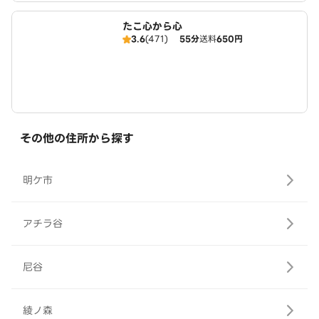
たこ心から心
3.6
(471)
55分
送料
650円
その他の住所から探す
明ケ市
アチラ谷
尼谷
綾ノ森