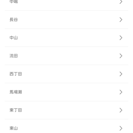
中嶋
長谷
中山
流田
西丁田
馬場瀬
東丁田
東山