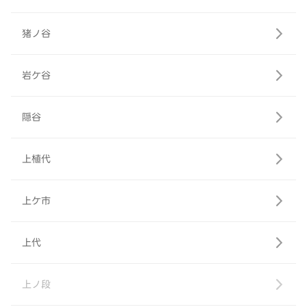
猪ノ谷
岩ケ谷
隠谷
上植代
上ケ市
上代
上ノ段