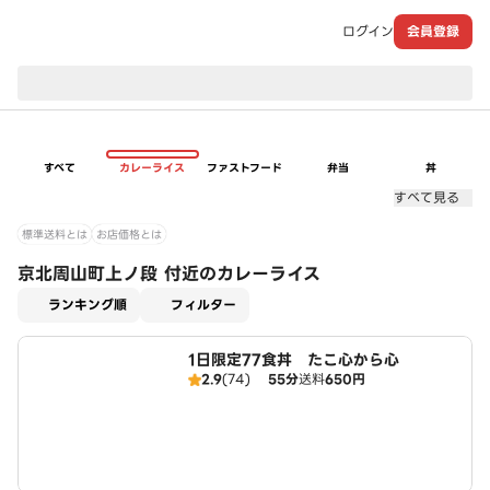
ログイン
会員登録
現在のお届け先：
すべて
カレーライス
ファストフード
弁当
丼
すべて見る
標準送料とは
お店価格とは
京北周山町上ノ段 付近のカレーライス
適用なし
ランキング順
フィルター
1日限定77食丼 たこ心から心
2.9
(74)
55分
送料
650円