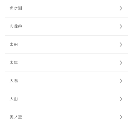
魚ケ渕
卯瀧谷
太田
太年
大鳴
大山
奥ノ堂