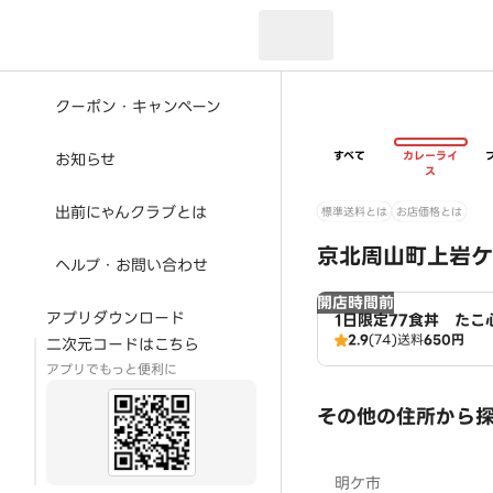
現在のお届け先：
クーポン・キャンペーン
すべて
カレーライ
お知らせ
ス
出前にゃんクラブとは
標準送料とは
お店価格とは
京北周山町上岩ケ
ヘルプ・お問い合わせ
開店時間前
アプリダウンロード
1日限定77食丼 たこ
2.9
(74)
送料
650円
二次元コードはこちら
アプリでもっと便利に
その他の住所から
明ケ市