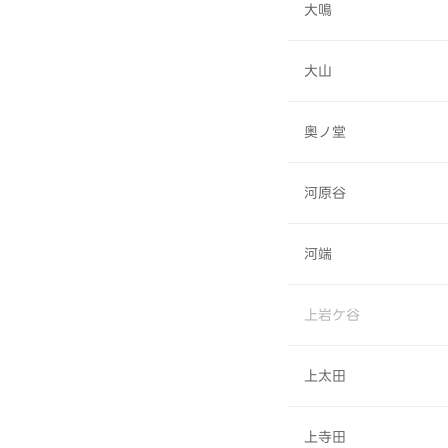
大鳴
大山
奥ノ堂
河原谷
河端
上岩ケ谷
上太田
上寺田