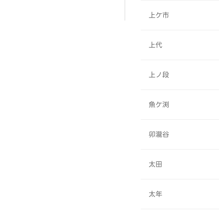
上ケ市
上代
上ノ段
魚ケ渕
卯瀧谷
太田
太年