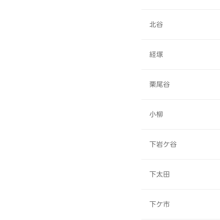
北谷
経塚
栗尾谷
小柳
下岩ケ谷
下太田
下ケ市