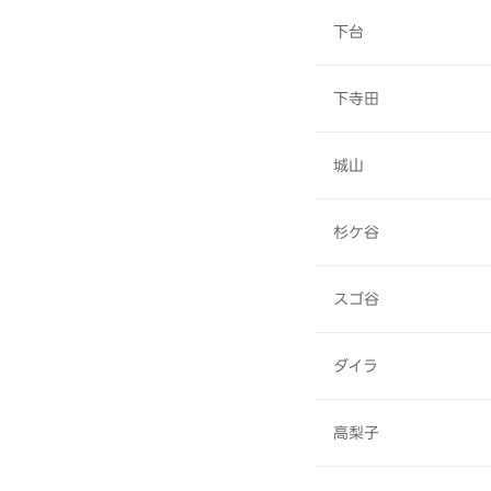
下台
下寺田
城山
杉ケ谷
スゴ谷
ダイラ
高梨子