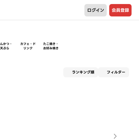
ログイン
会員登録
とんかつ・
カフェ・ド
たこ焼き・
天ぷら
リンク
お好み焼き
適用な
ランキング順
フィルター