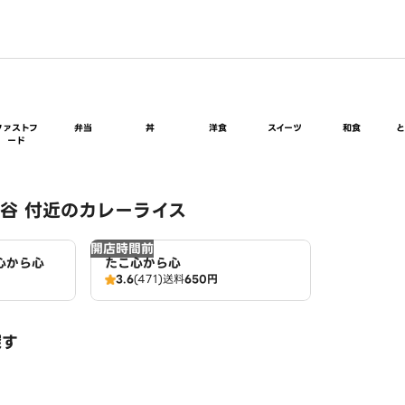
ファストフ
弁当
丼
洋食
スイーツ
和食
ード
谷 付近のカレーライス
開店時間前
心から心
たこ心から心
3.6
(471)
送料
650円
探す