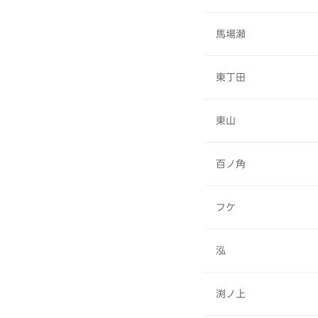
馬場瀬
東丁田
東山
百ノ角
フケ
泓
渕ノ上