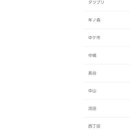
タツブリ
年ノ森
中ケ市
中嶋
長谷
中山
流田
西丁田