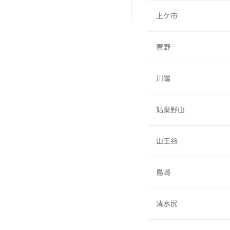
上ケ市
萱野
川端
姑棄野山
山王谷
島崎
清水尻