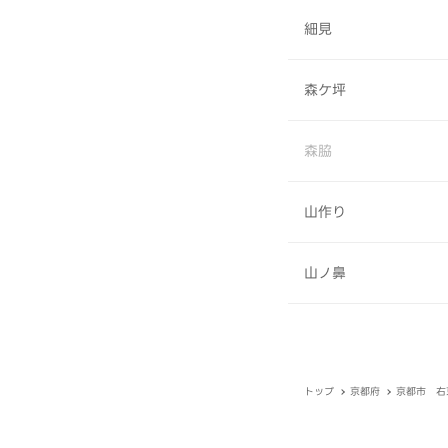
細見
森ケ坪
森脇
山作り
山ノ鼻
トップ
京都府
京都市 右