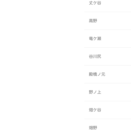
丈ケ谷
高野
竜ケ瀬
谷川尻
殿橋ノ元
野ノ上
畑ケ谷
畑野