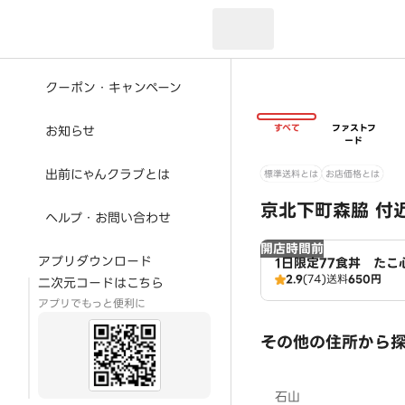
現在のお届け先：
クーポン・キャンペーン
すべて
ファストフ
お知らせ
ード
出前にゃんクラブとは
標準送料とは
お店価格とは
京北下町森脇 付
ヘルプ・お問い合わせ
開店時間前
アプリダウンロード
1日限定77食丼 たこ
2.9
(74)
送料
650円
二次元コードはこちら
アプリでもっと便利に
その他の住所から
石山