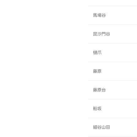
馬場谷
昆沙門谷
樋爪
藤原
藤原台
船坂
細谷山田