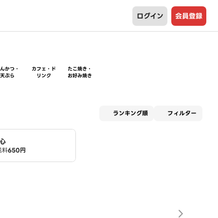
ログイン
会員登録
とんかつ・
カフェ・ド
たこ焼き・
天ぷら
リンク
お好み焼き
適用な
ランキング順
フィルター
心
送料
650円