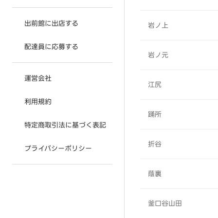
出前館に出店する
岩ノ上
配達員に応募する
岩ノ元
運営会社
江尻
利用規約
踊所
特定商取引法に基づく表記
折谷
プライバシーポリシー
蔭裏
釜口谷山田