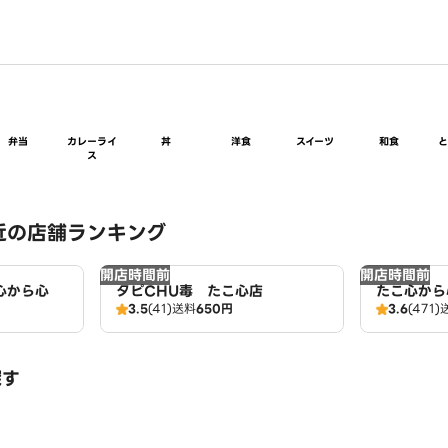
弁当
カレーライ
丼
洋食
スイーツ
和食
ス
近の店舗ランキング
開店時間前
開店時間前
心から心
タピCHU毒 たこ心店
たこ心から
3.5
(41)
送料
650円
3.6
(471)
探す