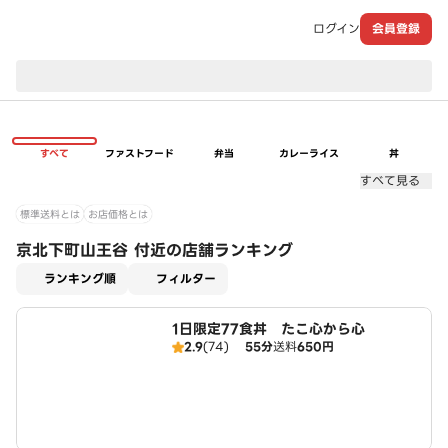
ログイン
会員登録
現在のお届け先：
すべて
ファストフード
弁当
カレーライス
丼
すべて見る
標準送料とは
お店価格とは
京北下町山王谷 付近の店舗ランキング
適用なし
ランキング順
フィルター
1日限定77食丼 たこ心から心
2.9
(74)
55分
送料
650円