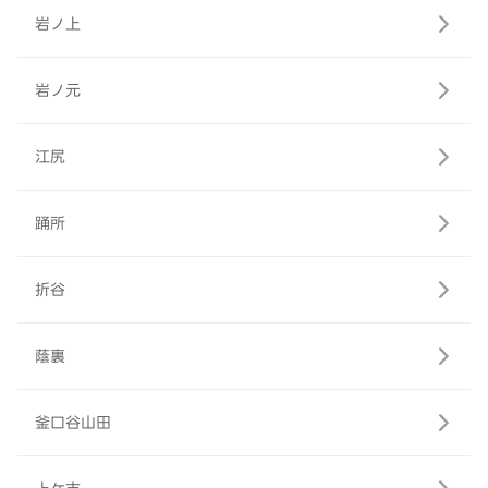
岩ノ上
岩ノ元
江尻
踊所
折谷
蔭裏
釜口谷山田