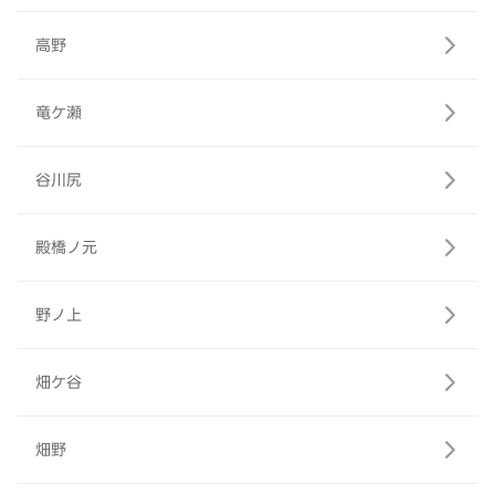
高野
竜ケ瀬
谷川尻
殿橋ノ元
野ノ上
畑ケ谷
畑野