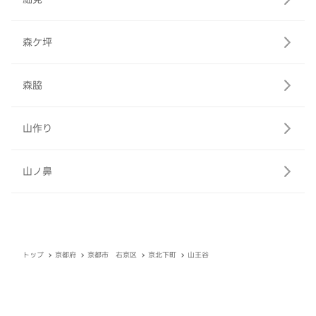
森ケ坪
森脇
山作り
山ノ鼻
トップ
京都府
京都市 右京区
京北下町
山王谷