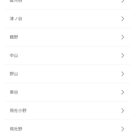
駿河谷
津ノ谷
鶴野
中山
野山
東谷
飛社小野
飛社野