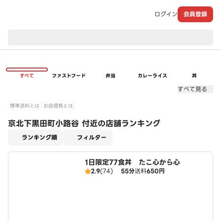
ログイン
会員登録
現在のお届け先：
すべて
ファストフード
弁当
カレーライス
丼
すべて見る
標準送料とは
お店価格とは
京北下黒田町小路谷 付近の店舗ランキング
適用なし
ランキング順
フィルター
1日限定77食丼 たこ心から心
2.9
(74)
55分
送料
650円