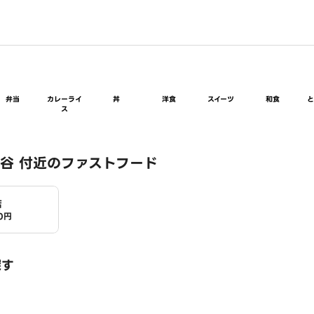
弁当
カレーライ
丼
洋食
スイーツ
和食
ス
谷 付近のファストフード
店
0円
探す