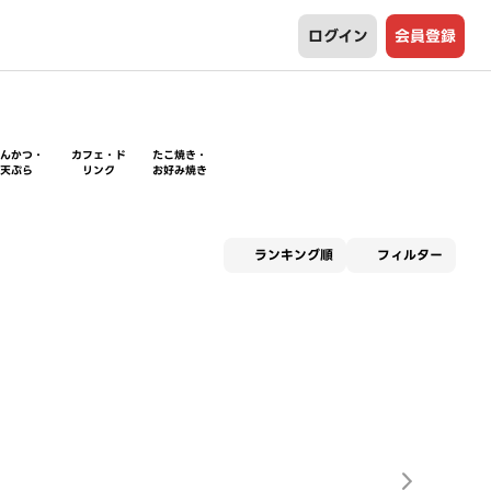
ログイン
会員登録
とんかつ・
カフェ・ド
たこ焼き・
天ぷら
リンク
お好み焼き
適用な
ランキング順
フィルター