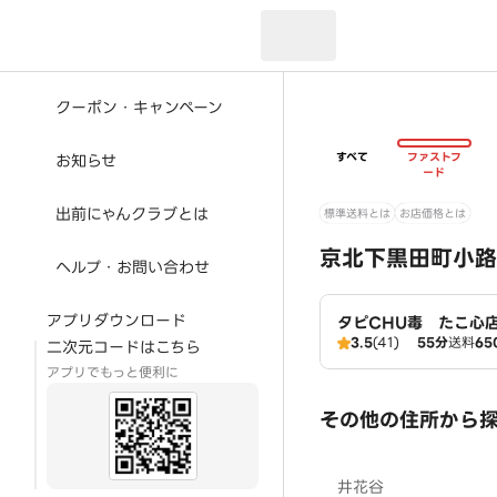
現在のお届け先：
クーポン・キャンペーン
すべて
ファストフ
お知らせ
ード
出前にゃんクラブとは
標準送料とは
お店価格とは
京北下黒田町小路
ヘルプ・お問い合わせ
アプリダウンロード
タピCHU毒 たこ心
3.5
(41)
55分
送料
65
二次元コードはこちら
アプリでもっと便利に
その他の住所から
井花谷