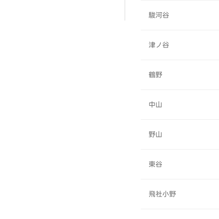
駿河谷
津ノ谷
鶴野
中山
野山
東谷
飛社小野