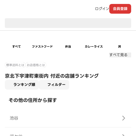
ログイン
会員登録
現在のお届け先：
すべて
ファストフード
弁当
カレーライス
丼
すべて見る
標準送料とは
お店価格とは
京北下宇津町東街内 付近の店舗ランキング
適用なし
ランキング順
フィルター
その他の住所から探す
池谷