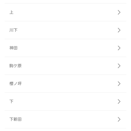
上
川下
神田
駒ケ原
櫻ノ坪
下
下新田