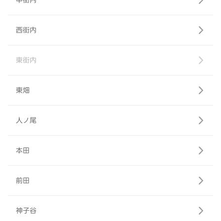
中街内
西街内
東街内
東畑
人ノ尾
本田
前田
神子谷