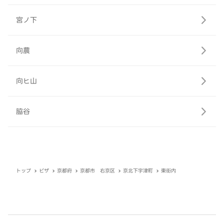
宮ノ下
向農
向ヒ山
脇谷
トップ
ピザ
京都府
京都市 右京区
京北下宇津町
東街内