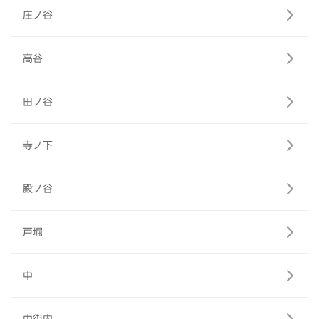
庄ノ谷
高谷
田ノ谷
寺ノ下
殿ノ谷
戸堀
中