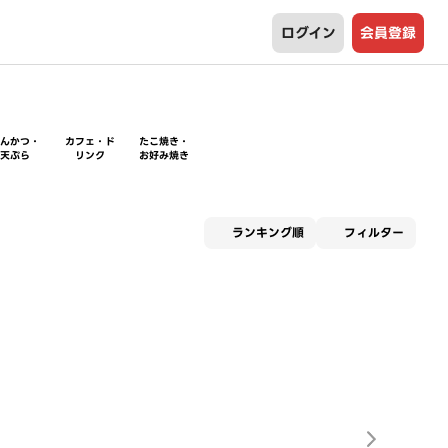
ログイン
会員登録
とんかつ・
カフェ・ド
たこ焼き・
天ぷら
リンク
お好み焼き
適用な
ランキング順
フィルター