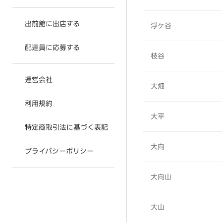
出前館に出店する
浮ケ谷
配達員に応募する
枝谷
運営会社
大畑
利用規約
大平
特定商取引法に基づく表記
大向
プライバシーポリシー
大向山
大山