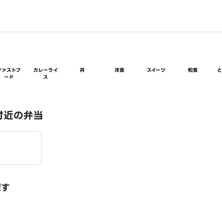
ファストフ
カレーライ
丼
洋食
スイーツ
和食
ード
ス
付近の弁当
探す