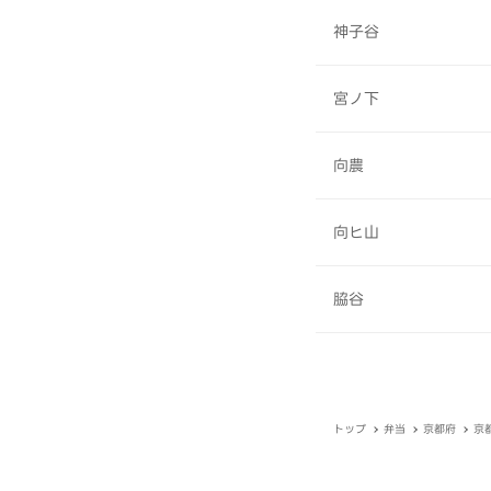
神子谷
宮ノ下
向農
向ヒ山
脇谷
トップ
弁当
京都府
京