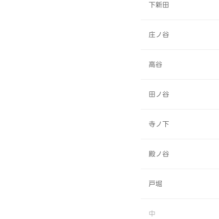
下新田
庄ノ谷
高谷
田ノ谷
寺ノ下
殿ノ谷
戸堀
中