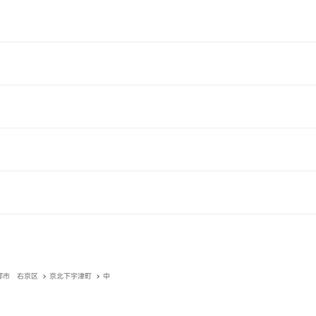
都市 右京区
京北下宇津町
中