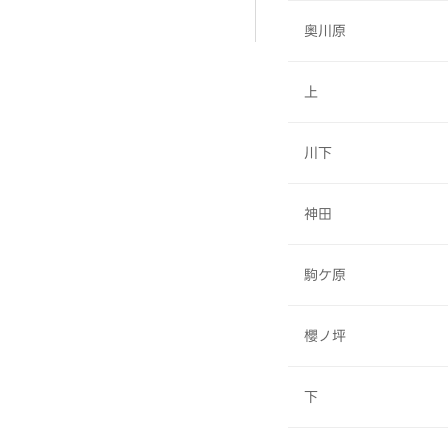
奥川原
上
川下
神田
駒ケ原
櫻ノ坪
下