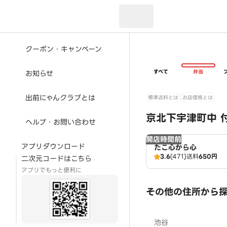
現在のお届け先：
クーポン・キャンペーン
すべて
弁当
お知らせ
出前にゃんクラブとは
標準送料とは
お店価格とは
京北下宇津町中 
ヘルプ・お問い合わせ
開店時間前
アプリダウンロード
たこ心から心
3.6
(471)
送料
650円
二次元コードはこちら
アプリでもっと便利に
その他の住所から
池谷