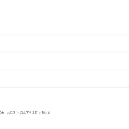
都市 右京区
京北下宇津町
殿ノ谷