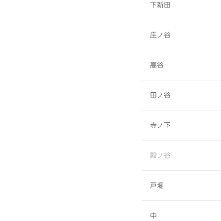
下新田
庄ノ谷
高谷
田ノ谷
寺ノ下
殿ノ谷
戸堀
中