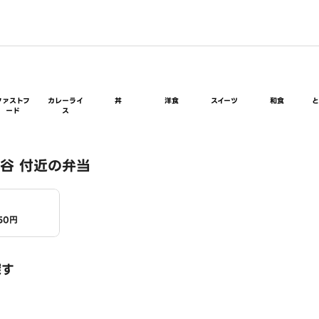
ファストフ
カレーライ
丼
洋食
スイーツ
和食
ード
ス
谷 付近の弁当
50円
探す