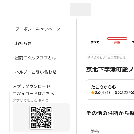
現在のお届け先：
クーポン・キャンペーン
すべて
弁当
お知らせ
出前にゃんクラブとは
標準送料とは
お店価格とは
京北下宇津町殿ノ
ヘルプ・お問い合わせ
アプリダウンロード
たこ心から心
3.6
(471)
55分
送料
6
二次元コードはこちら
アプリでもっと便利に
その他の住所から
池谷