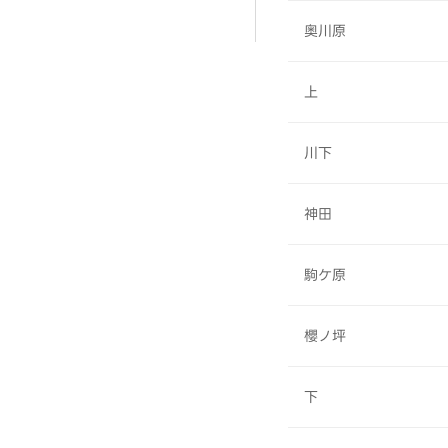
奥川原
上
川下
神田
駒ケ原
櫻ノ坪
下