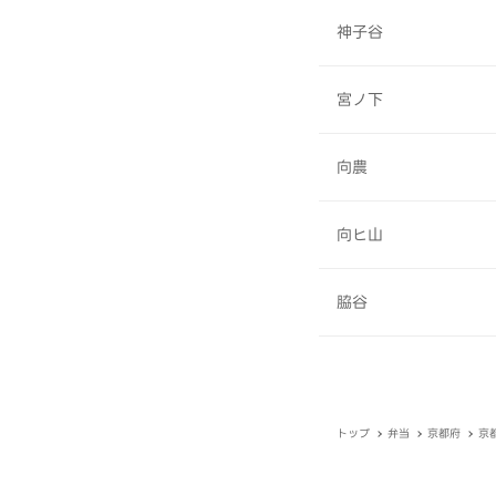
神子谷
宮ノ下
向農
向ヒ山
脇谷
トップ
弁当
京都府
京