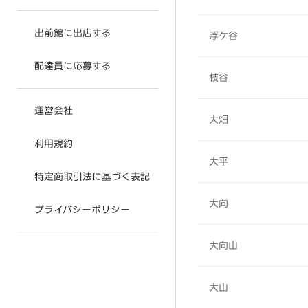
出前館に出店する
浮ケ谷
配達員に応募する
枝谷
運営会社
大畑
利用規約
大平
特定商取引法に基づく表記
大向
プライバシーポリシー
大向山
大山