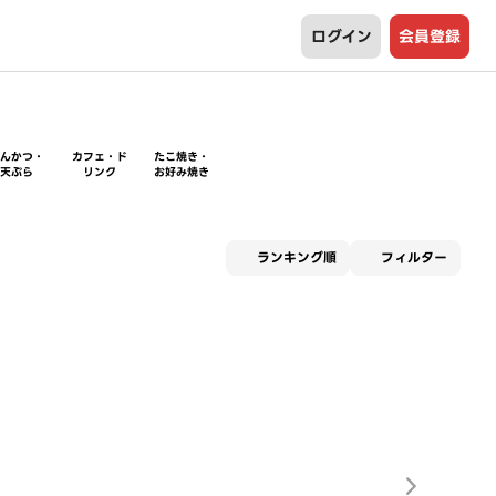
ログイン
会員登録
とんかつ・
カフェ・ド
たこ焼き・
天ぷら
リンク
お好み焼き
適用な
ランキング順
フィルター