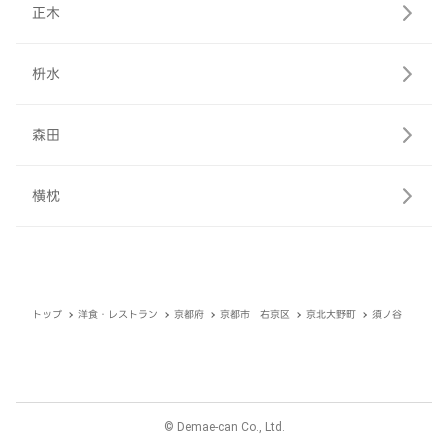
正木
枡水
森田
横枕
トップ
洋食・レストラン
京都府
京都市 右京区
京北大野町
須ノ谷
© Demae-can Co., Ltd.