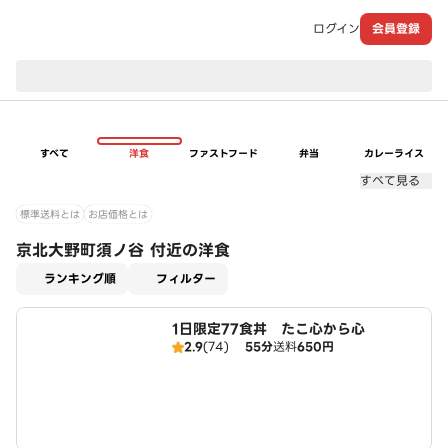
ログイン
会員登録
現在のお届け先：
すべて
洋食
ファストフード
弁当
カレーライス
すべて見る
標準送料とは
お店価格とは
京北大野町須ノ谷 付近の洋食
適用なし
ランキング順
フィルター
1日限定77食丼 たこ心から心
2.9
(74)
55分
送料
650円