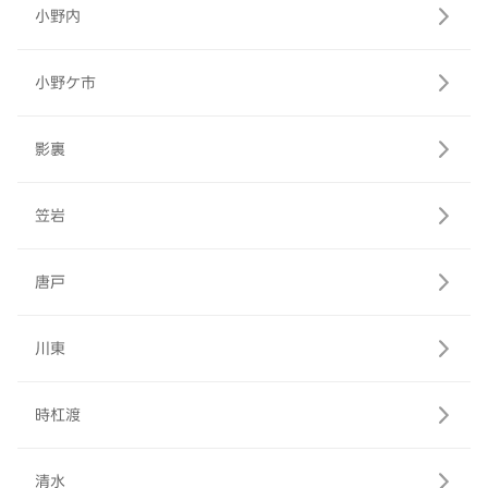
小野内
小野ケ市
影裏
笠岩
唐戸
川東
時杠渡
清水