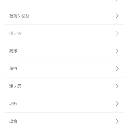
菖蒲ケ回互
須ノ谷
高嶽
滝谷
津ノ尻
坪阪
出合