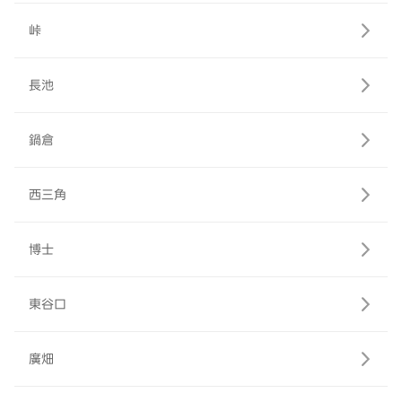
峠
長池
鍋倉
西三角
博士
東谷口
廣畑