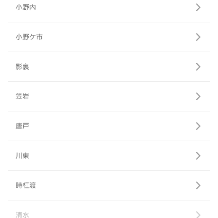
小野内
小野ケ市
影裏
笠岩
唐戸
川東
時杠渡
清水