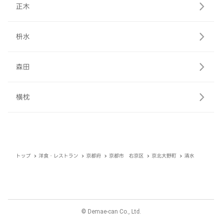
正木
枡水
森田
横枕
トップ
洋食・レストラン
京都府
京都市 右京区
京北大野町
清水
© Demae-can Co., Ltd.