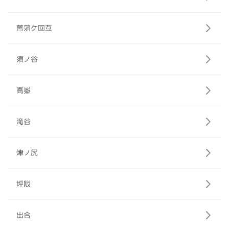
菖蒲ケ回互
須ノ谷
高嶽
滝谷
津ノ尻
坪阪
出合