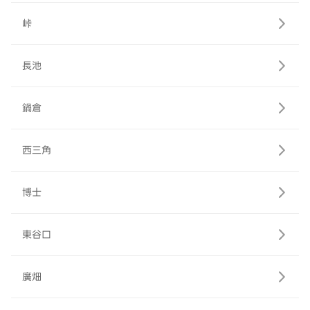
峠
長池
鍋倉
西三角
博士
東谷口
廣畑