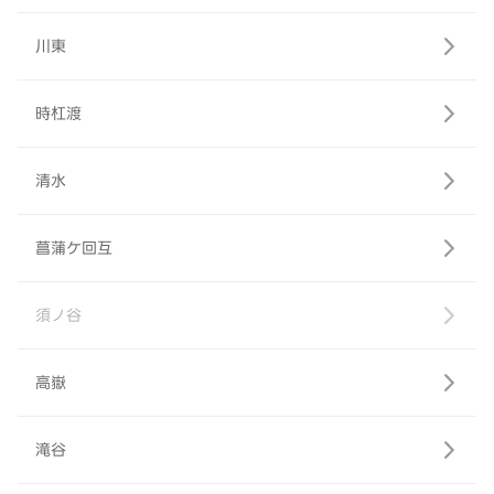
川東
時杠渡
清水
菖蒲ケ回互
須ノ谷
高嶽
滝谷