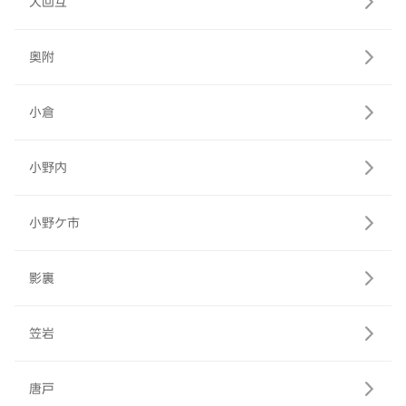
大回互
奥附
小倉
小野内
小野ケ市
影裏
笠岩
唐戸