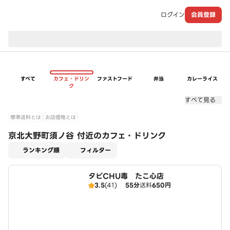
ログイン
会員登録
現在のお届け先：
すべて
カフェ・ドリン
ファストフード
弁当
カレーライス
ク
すべて見る
標準送料とは
お店価格とは
京北大野町須ノ谷 付近のカフェ・ドリンク
適用なし
ランキング順
フィルター
タピCHU毒 たこ心店
3.5
(41)
55分
送料
650円