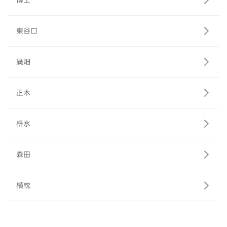
博士
東谷口
廣畑
正木
枡水
森田
横枕