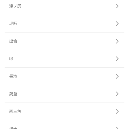
津ノ尻
坪阪
出合
峠
長池
鍋倉
西三角