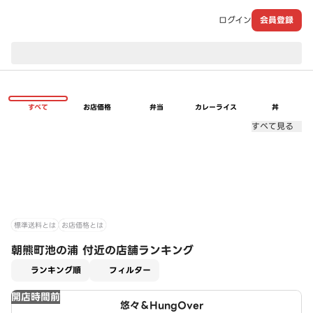
ログイン
会員登録
現在のお届け先：
すべて
お店価格
弁当
カレーライス
丼
すべて見る
標準送料とは
お店価格とは
朝熊町池の浦 付近の店舗ランキング
適用なし
ランキング順
フィルター
開店時間前
悠々＆HungOver