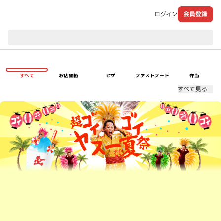
ログイン
会員登録
現在のお届け先：
すべて
お店価格
ピザ
ファストフード
弁当
すべて見る
超ゴイゴイヤスー夏祭