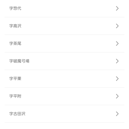
字惣代
字高沢
字茶尾
字破魔弓場
字平栗
字平附
字古田沢