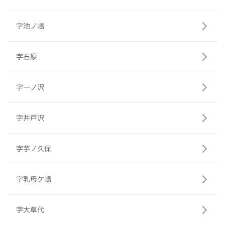
字池ノ嶋
字石原
字一ノ沢
字井戸沢
字芋ノ久保
字乳母ケ嶋
字大草代