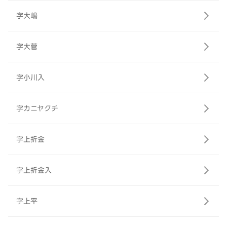
字大嶋
字大菅
字小川入
字カニヤクチ
字上折金
字上折金入
字上平