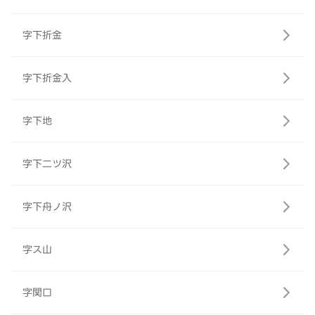
字下折金
字下折金入
字下地
字下二ツ沢
字下舟ノ沢
字ス山
字関口