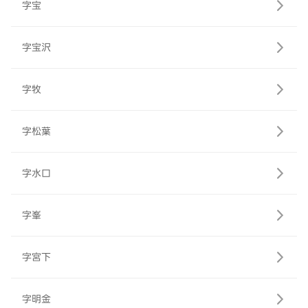
字宝
字宝沢
字牧
字松葉
字水口
字峯
字宮下
字明金