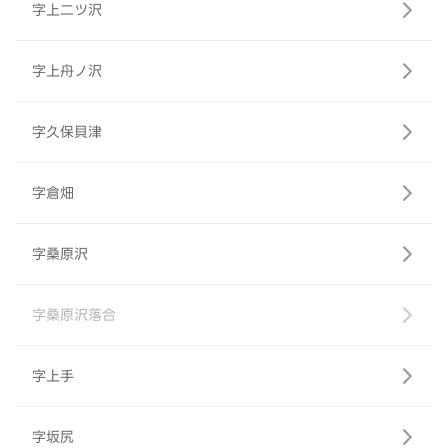
字上二ツ沢
字上舟ノ沢
字久保貝津
字倉畑
字桑原沢
字桑原沢落合
字上手
字坂尻