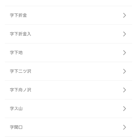
字下折金
字下折金入
字下地
字下二ツ沢
字下舟ノ沢
字ス山
字関口