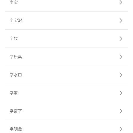
字宝
字宝沢
字牧
字松葉
字水口
字峯
字宮下
字明金