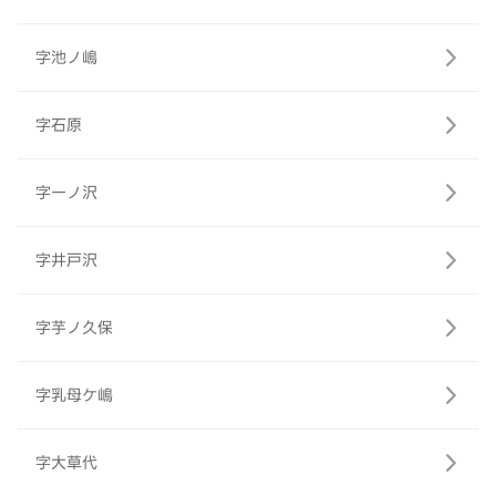
字池ノ嶋
字石原
字一ノ沢
字井戸沢
字芋ノ久保
字乳母ケ嶋
字大草代