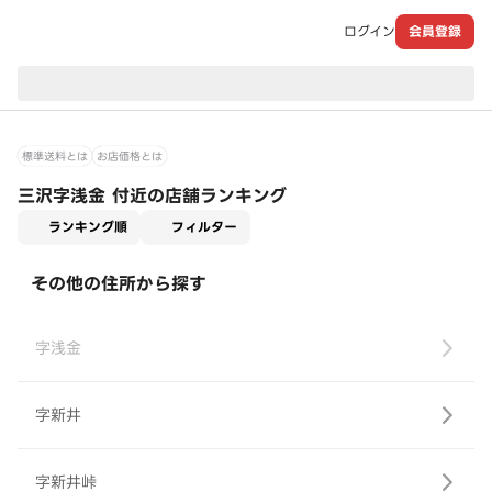
ログイン
会員登録
現在のお届け先：
標準送料とは
お店価格とは
三沢字浅金 付近の店舗ランキング
適用なし
ランキング順
フィルター
その他の住所から探す
字浅金
字新井
字新井峠