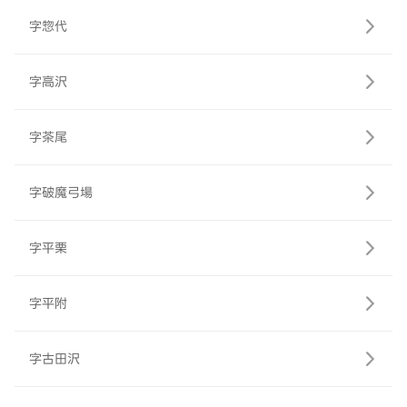
字惣代
字高沢
字茶尾
字破魔弓場
字平栗
字平附
字古田沢