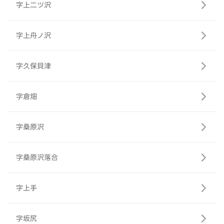
字上二ツ沢
字上舟ノ沢
字久保貝津
字倉畑
字桑原沢
字桑原沢落合
字上手
字坂尻