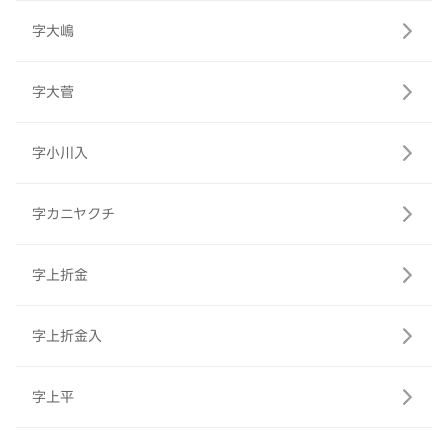
字大嶋
字大菅
字小川入
字カニヤクチ
字上折金
字上折金入
字上平