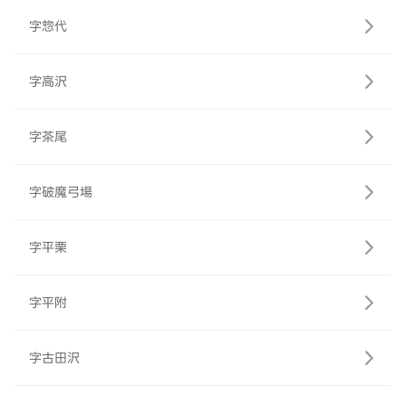
字惣代
字高沢
字茶尾
字破魔弓場
字平栗
字平附
字古田沢