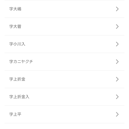
字大嶋
字大菅
字小川入
字カニヤクチ
字上折金
字上折金入
字上平