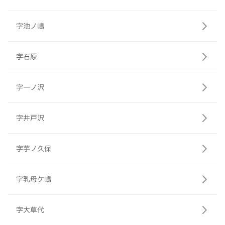
字池ノ嶋
字石原
字一ノ沢
字井戸沢
字芋ノ久保
字乳母ケ嶋
字大草代