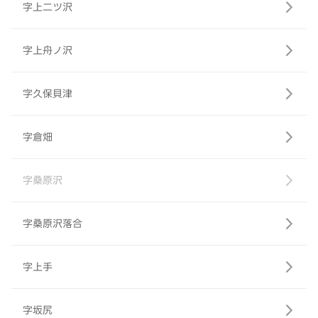
字上二ツ沢
字上舟ノ沢
字久保貝津
字倉畑
字桑原沢
字桑原沢落合
字上手
字坂尻