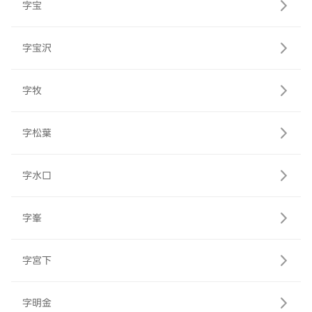
字宝
字宝沢
字牧
字松葉
字水口
字峯
字宮下
字明金