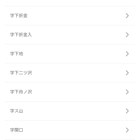
字下折金
字下折金入
字下地
字下二ツ沢
字下舟ノ沢
字ス山
字関口