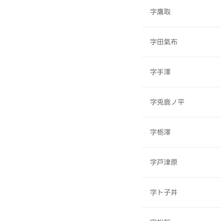
字鷹取
字田氣布
字手澤
字兎鹿ノ平
字栃澤
字戸津原
字ト子井