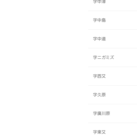
字中澤
字中島
字中道
字ニガミズ
字西又
字久原
字廣川原
字東又