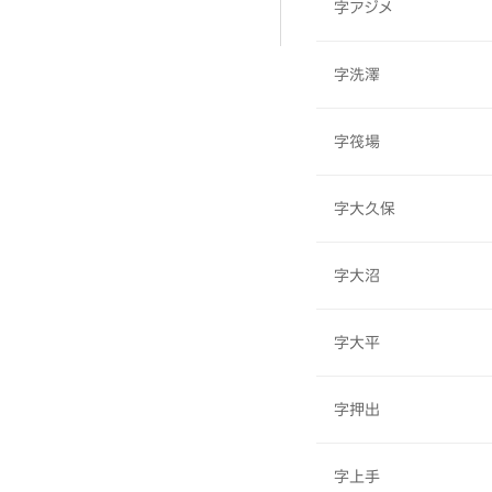
字アジメ
字洗澤
字筏場
字大久保
字大沼
字大平
字押出
字上手