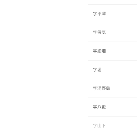
字平澤
字保気
字細畑
字堀
字湯野島
字八嶽
字山下