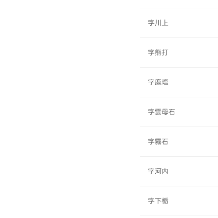
字川上
字熊打
字鹿塩
字雲母石
字霧石
字河内
字下栃