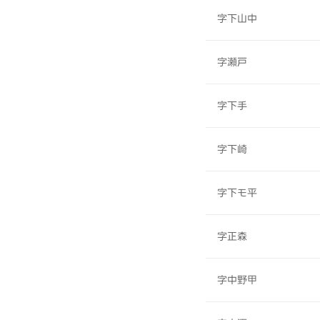
字下山中
字瀬戸
字下手
字下崎
字下モ平
字正森
字中野甲