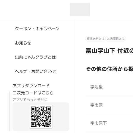
現在のお届け先：
クーポン・キャンペーン
標準送料とは
お店価格とは
お知らせ
富山字山下 付近
出前にゃんクラブとは
その他の住所から
ヘルプ・お問い合わせ
アプリダウンロード
字池後
二次元コードはこちら
アプリでもっと便利に
字市原
字市原下