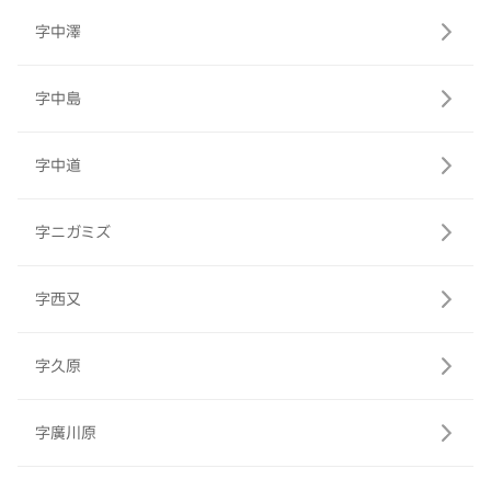
字中澤
字中島
字中道
字ニガミズ
字西又
字久原
字廣川原