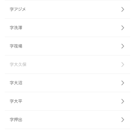
字アジメ
字洗澤
字筏場
字大久保
字大沼
字大平
字押出