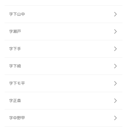
字下山中
字瀬戸
字下手
字下崎
字下モ平
字正森
字中野甲