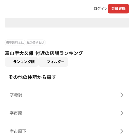
ログイン
会員登録
現在のお届け先：
標準送料とは
お店価格とは
富山字大久保 付近の店舗ランキング
適用なし
ランキング順
フィルター
その他の住所から探す
字池後
字市原
字市原下