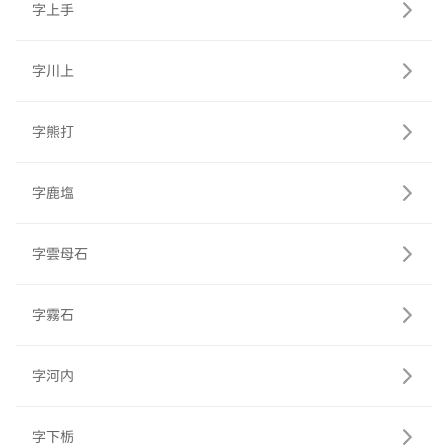
字上手
字川上
字熊打
字鹿塩
字雲母石
字霧石
字河内
字下栃