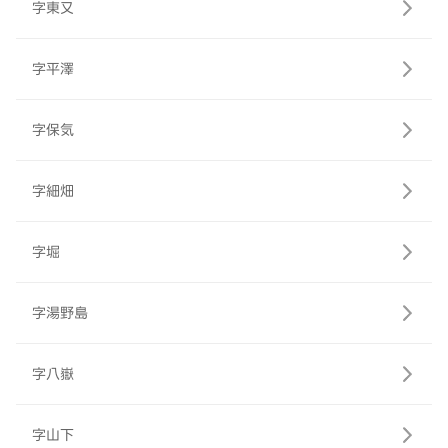
字東又
字平澤
字保気
字細畑
字堀
字湯野島
字八嶽
字山下