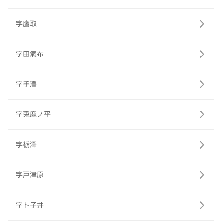
字鷹取
字田氣布
字手澤
字兎鹿ノ平
字栃澤
字戸津原
字ト子井