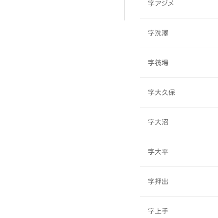
字アジメ
字洗澤
字筏場
字大久保
字大沼
字大平
字押出
字上手