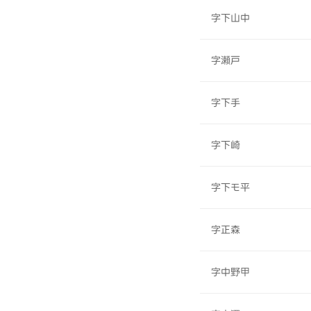
字下山中
字瀬戸
字下手
字下崎
字下モ平
字正森
字中野甲