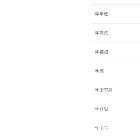
字平澤
字保気
字細畑
字堀
字湯野島
字八嶽
字山下