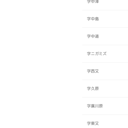
字中澤
字中島
字中道
字ニガミズ
字西又
字久原
字廣川原
字東又