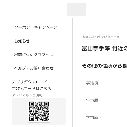
現在のお届け先：
クーポン・キャンペーン
標準送料とは
お店価格とは
お知らせ
富山字手澤 付近
出前にゃんクラブとは
その他の住所から
ヘルプ・お問い合わせ
アプリダウンロード
字池後
二次元コードはこちら
アプリでもっと便利に
字市原
字市原下