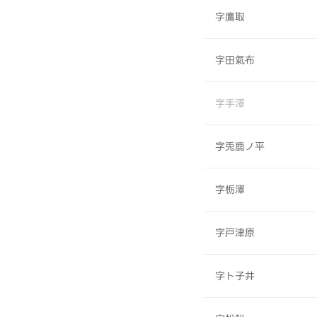
字鷹取
字田氣布
字手澤
字兎鹿ノ平
字栃澤
字戸津原
字ト子井