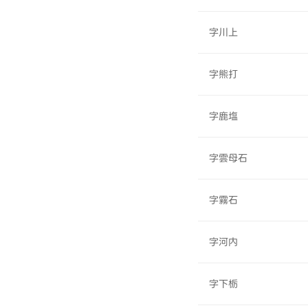
字川上
字熊打
字鹿塩
字雲母石
字霧石
字河内
字下栃