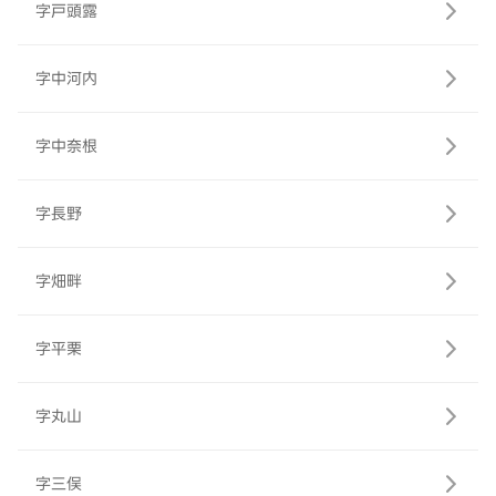
字戸頭露
字中河内
字中奈根
字長野
字畑畔
字平栗
字丸山
字三俣