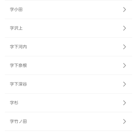
字小田
字沢上
字下河内
字下奈根
字下深谷
字杉
字竹ノ田