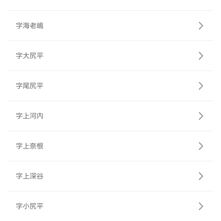
字海老嶋
字大尻平
字尾尻平
字上河内
字上奈根
字上深谷
字小尻平