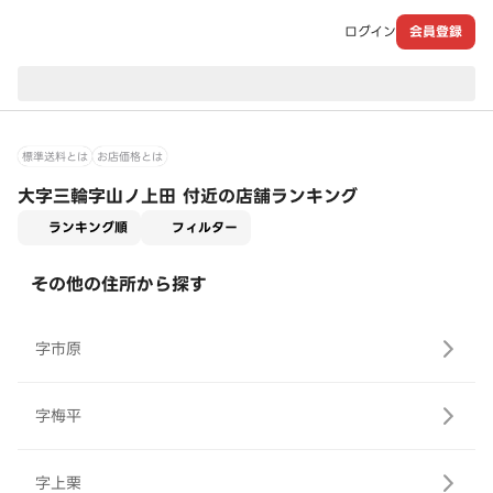
ログイン
会員登録
現在のお届け先：
標準送料とは
お店価格とは
大字三輪字山ノ上田 付近の店舗ランキング
適用なし
ランキング順
フィルター
その他の住所から探す
字市原
字梅平
字上栗