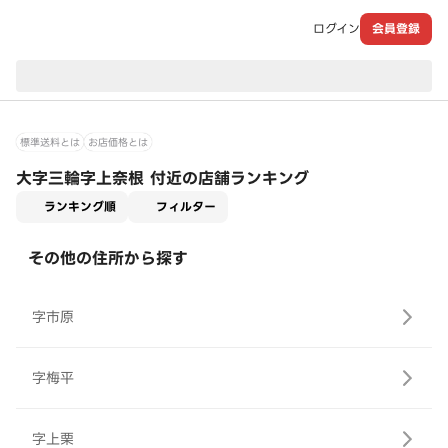
ログイン
会員登録
現在のお届け先：
標準送料とは
お店価格とは
大字三輪字上奈根 付近の店舗ランキング
適用なし
ランキング順
フィルター
その他の住所から探す
字市原
字梅平
字上栗