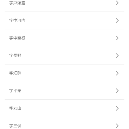
字戸頭露
字中河内
字中奈根
字長野
字畑畔
字平栗
字丸山
字三俣