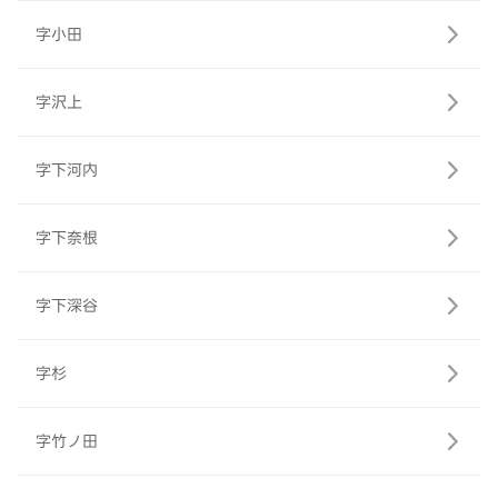
字小田
字沢上
字下河内
字下奈根
字下深谷
字杉
字竹ノ田