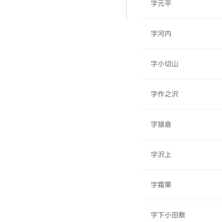
字元平
字河内
字小切山
字作之沢
字猿倉
字沢上
字霜栗
字下小田敷