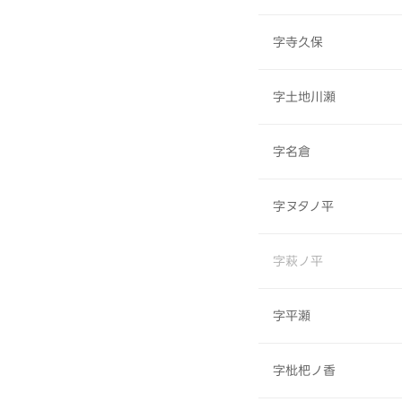
字寺久保
字土地川瀬
字名倉
字ヌタノ平
字萩ノ平
字平瀬
字枇杷ノ香