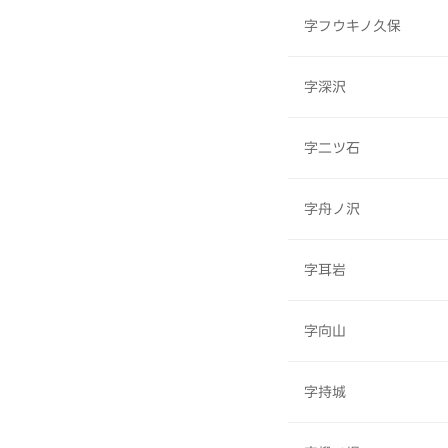
字フウキノ久保
字深沢
字二ツ石
字舟ノ沢
字耳岩
字向山
字持城