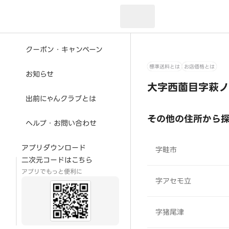
現在のお届け先：
クーポン・キャンペーン
標準送料とは
お店価格とは
お知らせ
大字西薗目字萩ノ
出前にゃんクラブとは
その他の住所から
ヘルプ・お問い合わせ
アプリダウンロード
字畦市
二次元コードはこちら
アプリでもっと便利に
字アセモ立
字猪尾津