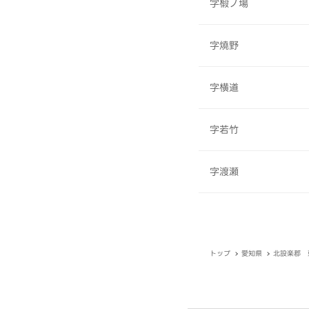
字椴ノ場
字燒野
字横道
字若竹
字渡瀬
トップ
愛知県
北設楽郡 