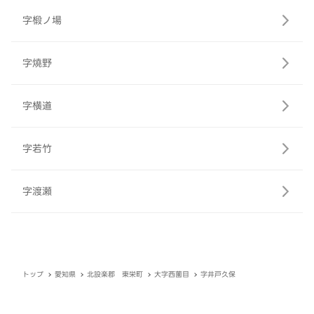
字椴ノ場
字燒野
字横道
字若竹
字渡瀬
トップ
愛知県
北設楽郡 東栄町
大字西薗目
字井戸久保