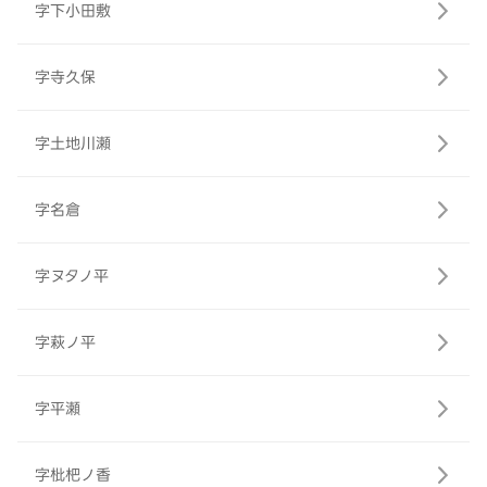
字下小田敷
字寺久保
字土地川瀬
字名倉
字ヌタノ平
字萩ノ平
字平瀬
字枇杷ノ香