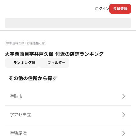
ログイン
会員登録
現在のお届け先：
標準送料とは
お店価格とは
大字西薗目字井戸久保 付近の店舗ランキング
適用なし
ランキング順
フィルター
その他の住所から探す
字畦市
字アセモ立
字猪尾津