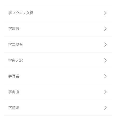
字フウキノ久保
字深沢
字二ツ石
字舟ノ沢
字耳岩
字向山
字持城