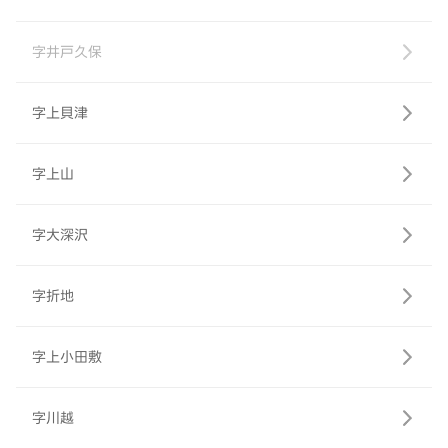
字井戸久保
字上貝津
字上山
字大深沢
字折地
字上小田敷
字川越