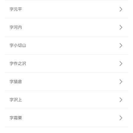
字元平
字河内
字小切山
字作之沢
字猿倉
字沢上
字霜栗