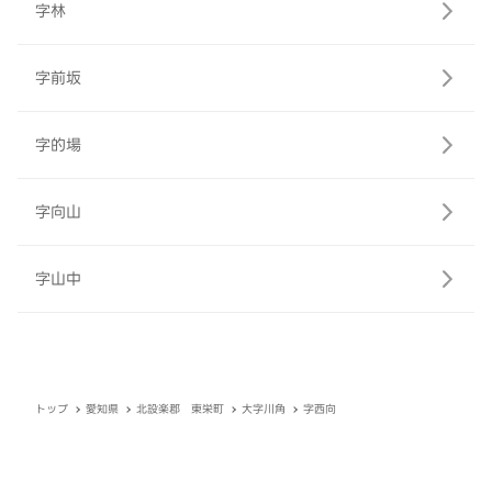
字林
字前坂
字的場
字向山
字山中
トップ
愛知県
北設楽郡 東栄町
大字川角
字西向