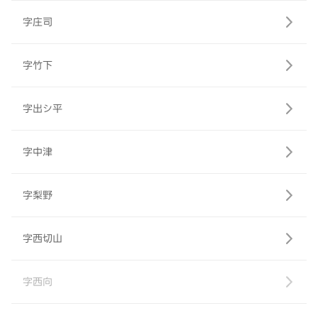
字庄司
字竹下
字出シ平
字中津
字梨野
字西切山
字西向