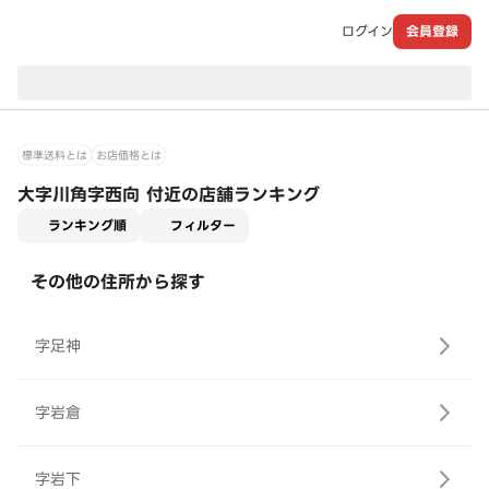
ログイン
会員登録
現在のお届け先：
標準送料とは
お店価格とは
大字川角字西向 付近の店舗ランキング
適用なし
ランキング順
フィルター
その他の住所から探す
字足神
字岩倉
字岩下