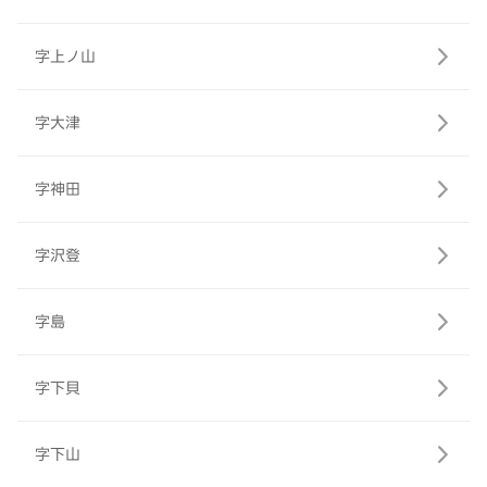
字上ノ山
字大津
字神田
字沢登
字島
字下貝
字下山