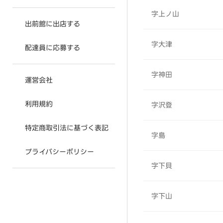
字上ノ山
出前館に出店する
字大津
配達員に応募する
字神田
運営会社
利用規約
字沢登
特定商取引法に基づく表記
字島
プライバシーポリシー
字下貝
字下山