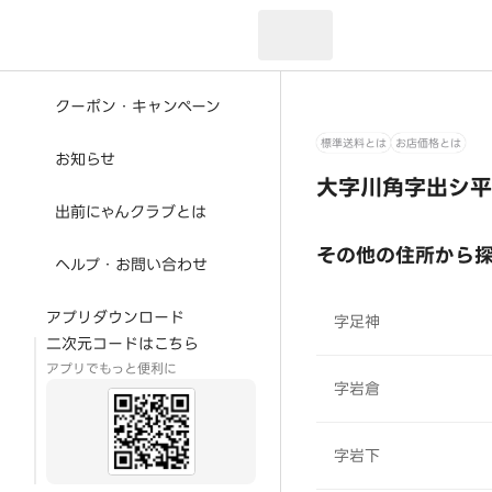
現在のお届け先：
クーポン・キャンペーン
標準送料とは
お店価格とは
お知らせ
大字川角字出シ平
出前にゃんクラブとは
その他の住所から
ヘルプ・お問い合わせ
アプリダウンロード
字足神
二次元コードはこちら
アプリでもっと便利に
字岩倉
字岩下