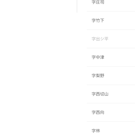
字庄司
字竹下
字出シ平
字中津
字梨野
字西切山
字西向
字林