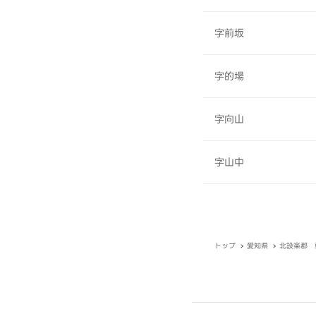
字前坂
字的場
字向山
字山中
トップ
愛知県
北設楽郡 