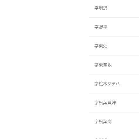
字崩沢
字野平
字東畑
字東峯坂
字桧木ケタハ
字松葉貝津
字松葉向