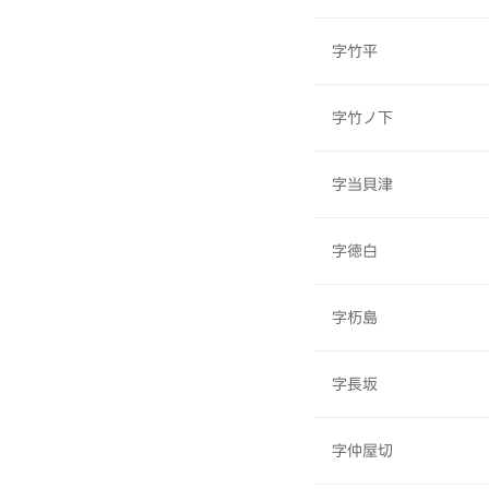
字竹平
字竹ノ下
字当貝津
字徳白
字杤島
字長坂
字仲屋切