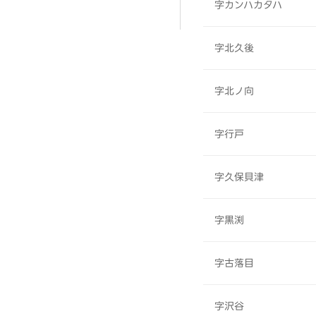
字カンハカタハ
字北久後
字北ノ向
字行戸
字久保貝津
字黒渕
字古落目
字沢谷