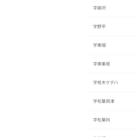
字崩沢
字野平
字東畑
字東峯坂
字桧木ケタハ
字松葉貝津
字松葉向