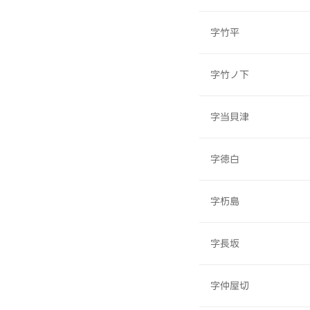
字竹平
字竹ノ下
字当貝津
字徳白
字杤島
字長坂
字仲屋切