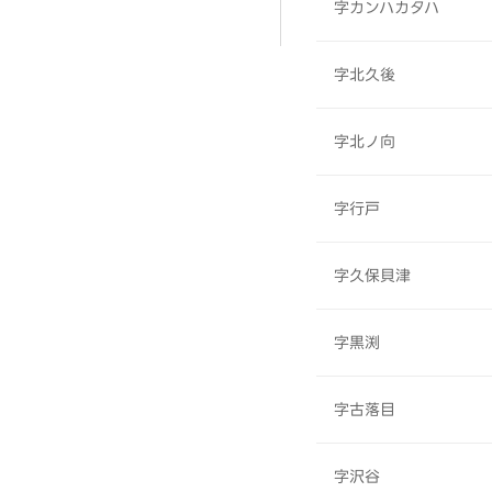
字カンハカタハ
字北久後
字北ノ向
字行戸
字久保貝津
字黒渕
字古落目
字沢谷