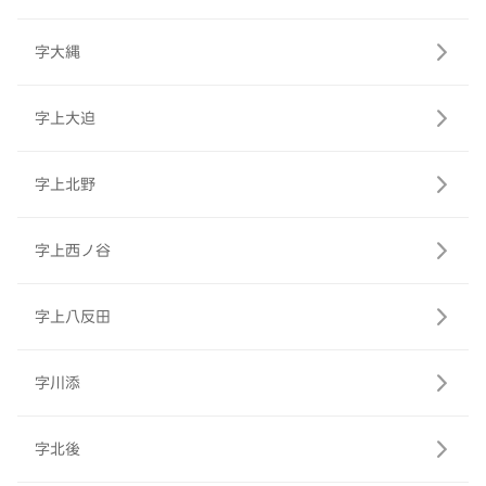
字大縄
字上大迫
字上北野
字上西ノ谷
字上八反田
字川添
字北後