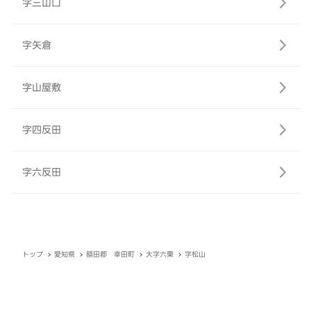
字三山口
字矢倉
字山屋敷
字四反田
字六反田
トップ
愛知県
額田郡 幸田町
大字六栗
字松山