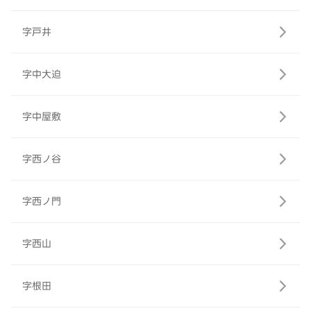
字戸井
字中大迫
字中屋敷
字西ノ谷
字西ノ門
字西山
字根田