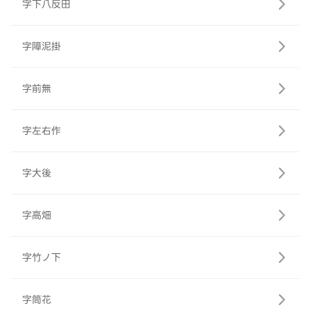
字下八反田
字障泥掛
字前無
字左右作
字大後
字高畑
字竹ノ下
字筒花