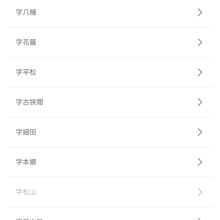
字八幡
字花籠
字平松
字古狭間
字細田
字本郷
字松山