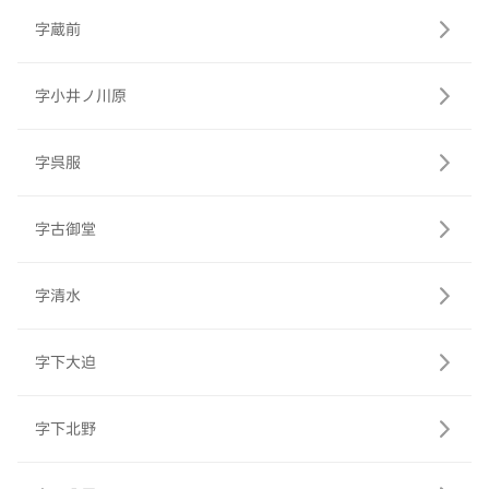
字蔵前
字小井ノ川原
字呉服
字古御堂
字清水
字下大迫
字下北野