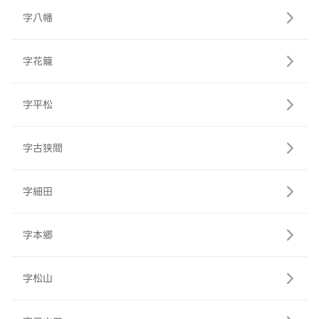
字八幡
字花籠
字平松
字古狭間
字細田
字本郷
字松山