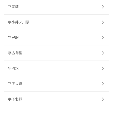
字蔵前
字小井ノ川原
字呉服
字古御堂
字清水
字下大迫
字下北野