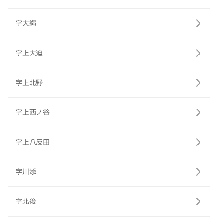
字大縄
字上大迫
字上北野
字上西ノ谷
字上八反田
字川添
字北後