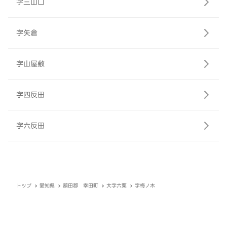
字三山口
字矢倉
字山屋敷
字四反田
字六反田
トップ
愛知県
額田郡 幸田町
大字六栗
字梅ノ木