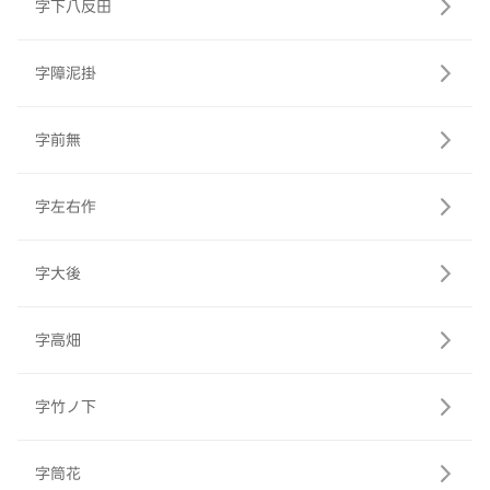
字下八反田
字障泥掛
字前無
字左右作
字大後
字高畑
字竹ノ下
字筒花