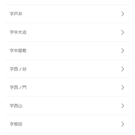
字戸井
字中大迫
字中屋敷
字西ノ谷
字西ノ門
字西山
字根田