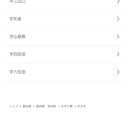
字三山口
字矢倉
字山屋敷
字四反田
字六反田
トップ
愛知県
額田郡 幸田町
大字六栗
字大木