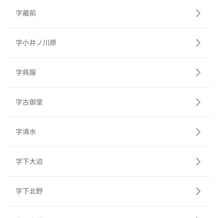
字蔵前
字小井ノ川原
字呉服
字古御堂
字清水
字下大迫
字下北野