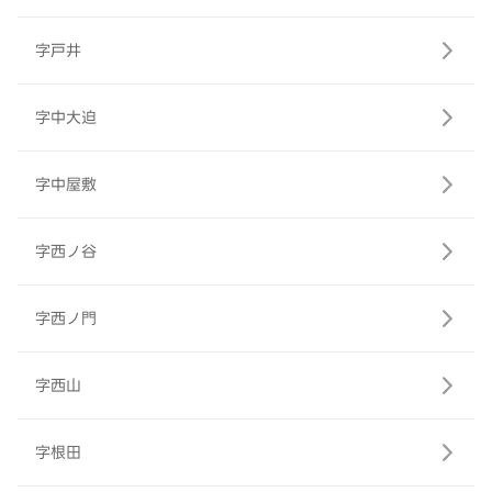
字戸井
字中大迫
字中屋敷
字西ノ谷
字西ノ門
字西山
字根田