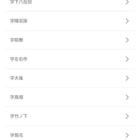
字下八反田
字障泥掛
字前無
字左右作
字大後
字高畑
字竹ノ下
字筒花