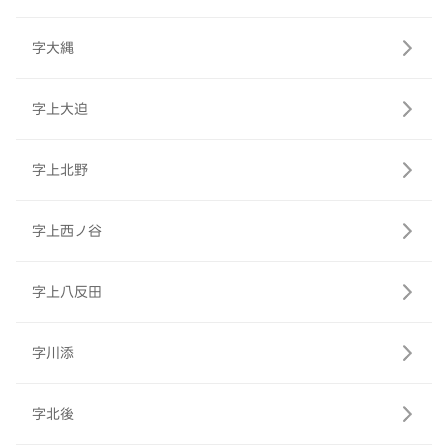
字大縄
字上大迫
字上北野
字上西ノ谷
字上八反田
字川添
字北後