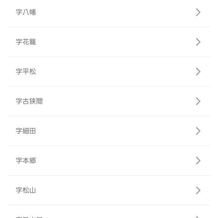
字八幡
字花籠
字平松
字古狭間
字細田
字本郷
字松山