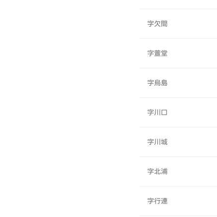
字欠間
字萱堂
字烏島
字川口
字川城
字北浦
字行連