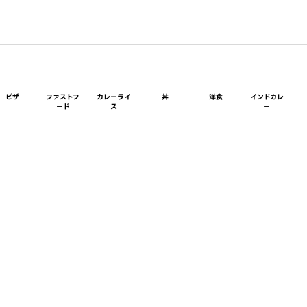
ピザ
ファストフ
カレーライ
丼
洋食
インドカレ
ード
ス
ー