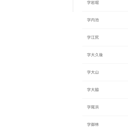
字岩堀
字内池
字江尻
字大久後
字大山
字大脇
字尾浜
字御林