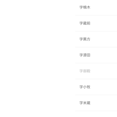
字楠木
字蔵前
字黒方
字源田
字御殿
字小牧
字米蔵