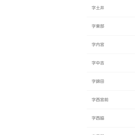
字土井
字東部
字内宮
字中吉
字錦田
字西宮前
字西脇