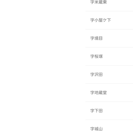
字米蔵東
字小屋ケ下
字境目
字桜塚
字沢田
字地蔵堂
字下田
字城山