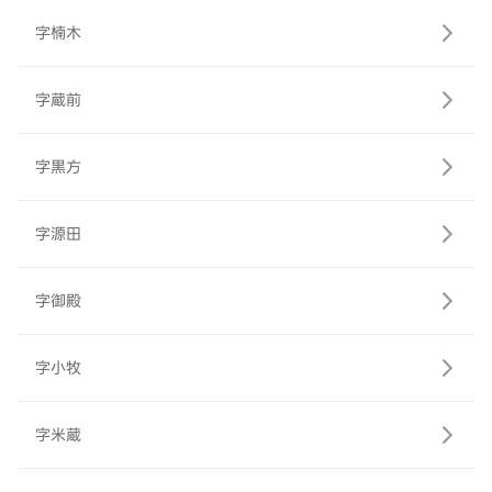
字楠木
字蔵前
字黒方
字源田
字御殿
字小牧
字米蔵