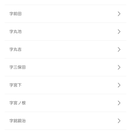
字前田
字丸池
字丸吉
字三保田
字宮下
字宮ノ根
字銘鍛治