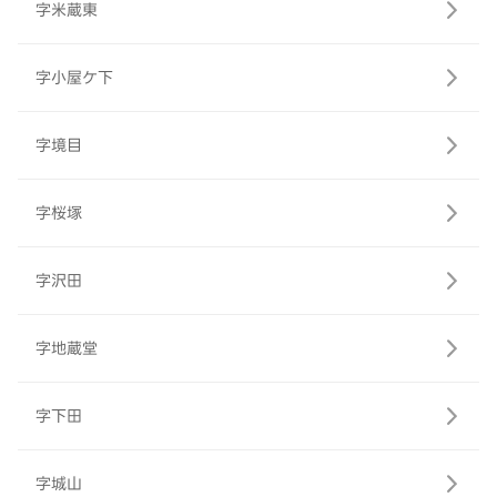
字米蔵東
字小屋ケ下
字境目
字桜塚
字沢田
字地蔵堂
字下田
字城山