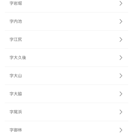
字岩堀
字内池
字江尻
字大久後
字大山
字大脇
字尾浜
字御林