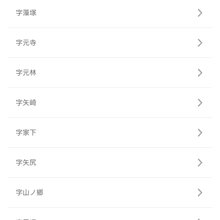
字藻塚
字元寺
字元林
字矢崎
字家下
字矢尻
字山ノ郷