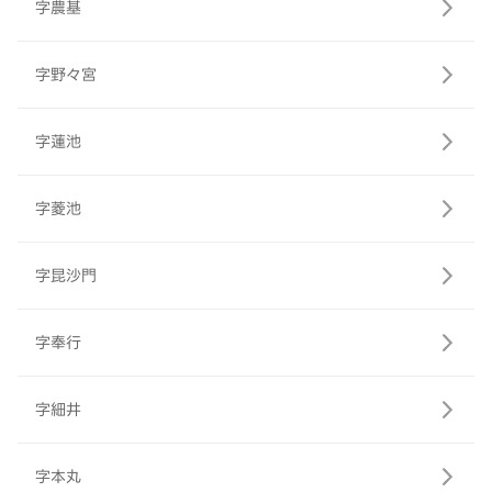
字農基
字野々宮
字蓮池
字菱池
字昆沙門
字奉行
字細井
字本丸