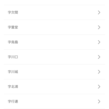
字欠間
字萱堂
字烏島
字川口
字川城
字北浦
字行連