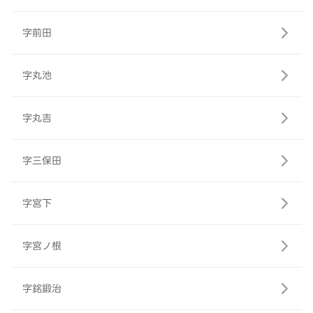
字前田
字丸池
字丸吉
字三保田
字宮下
字宮ノ根
字銘鍛治