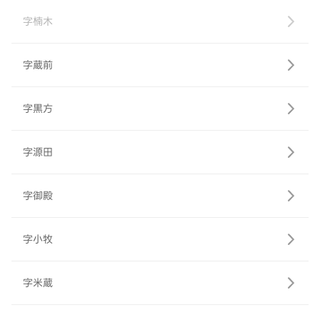
字楠木
字蔵前
字黒方
字源田
字御殿
字小牧
字米蔵