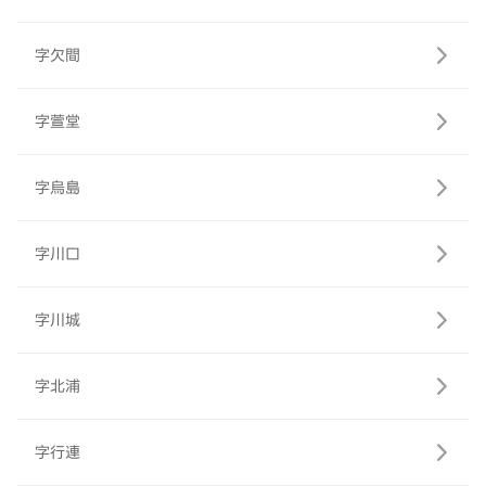
字欠間
字萱堂
字烏島
字川口
字川城
字北浦
字行連