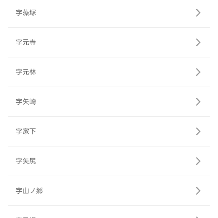
字藻塚
字元寺
字元林
字矢崎
字家下
字矢尻
字山ノ郷