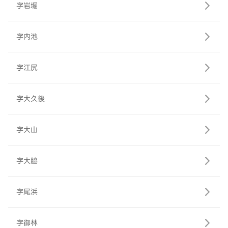
字岩堀
字内池
字江尻
字大久後
字大山
字大脇
字尾浜
字御林