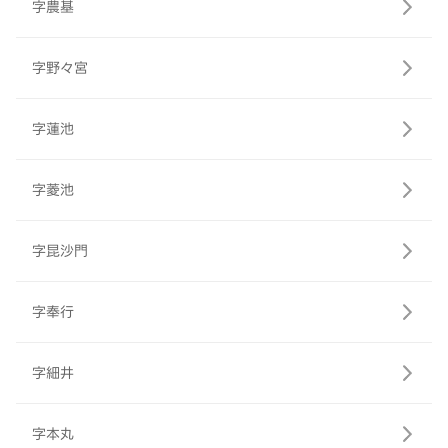
字農基
字野々宮
字蓮池
字菱池
字昆沙門
字奉行
字細井
字本丸