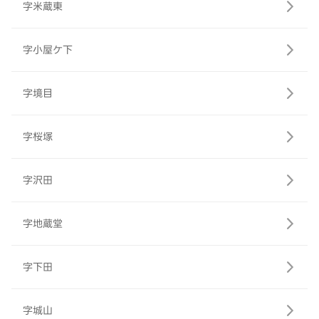
字米蔵東
字小屋ケ下
字境目
字桜塚
字沢田
字地蔵堂
字下田
字城山