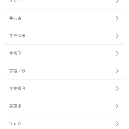
字丸池
字丸吉
字三保田
字宮下
字宮ノ根
字銘鍛治
字藻塚
字元寺