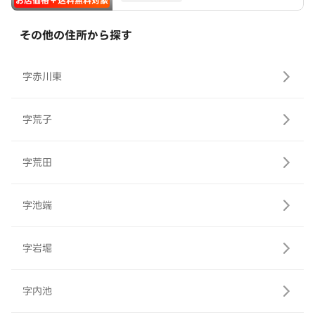
お店価格＋送料無料対象
その他の住所から探す
字赤川東
字荒子
字荒田
字池端
字岩堀
字内池