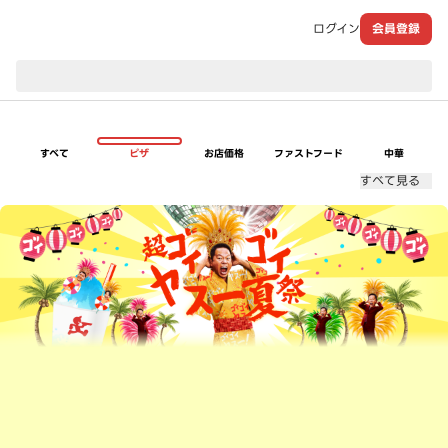
ログイン
会員登録
現在のお届け先：
すべて
ピザ
お店価格
ファストフード
中華
すべて見る
超ゴイゴイヤスー夏祭