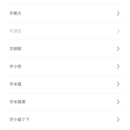
字黒方
字源田
字御殿
字小牧
字米蔵
字米蔵東
字小屋ケ下