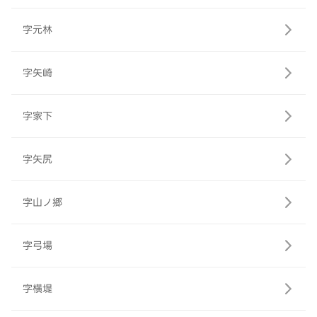
字元林
字矢崎
字家下
字矢尻
字山ノ郷
字弓場
字横堤