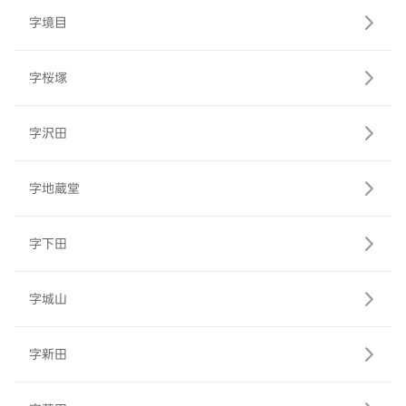
字境目
字桜塚
字沢田
字地蔵堂
字下田
字城山
字新田