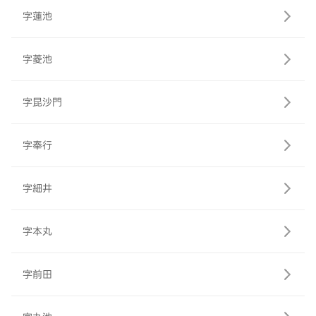
字蓮池
字菱池
字昆沙門
字奉行
字細井
字本丸
字前田