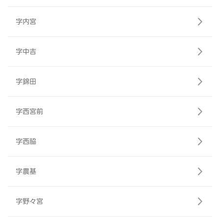
字内宮
字中吉
字錦田
字西宮前
字西脇
字農基
字野々宮