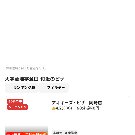
標準送料とは
お店価格とは
大字菱池字源田 付近のピザ
適用なし
ランキング順
フィルター
50%OFF
アオキーズ・ピザ 岡崎店
クーポンあり
4.2
(538)
60分
送料
0円
半額セール実施中