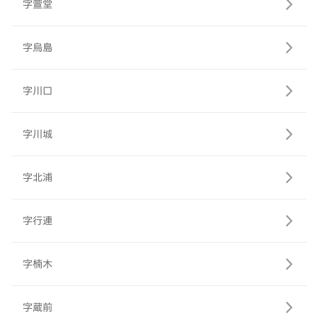
字萱堂
字烏島
字川口
字川城
字北浦
字行連
字楠木
字蔵前