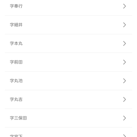
字奉行
字細井
字本丸
字前田
字丸池
字丸吉
字三保田
字宮下