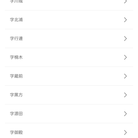
字川城
字北浦
字行連
字楠木
字蔵前
字黒方
字源田
字御殿