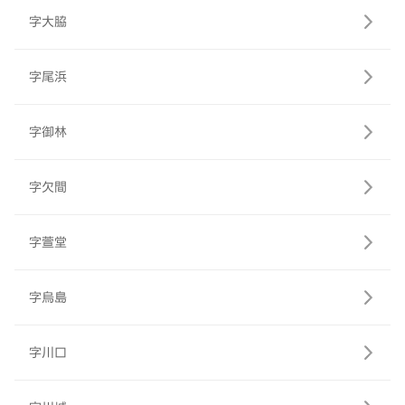
字大脇
字尾浜
字御林
字欠間
字萱堂
字烏島
字川口