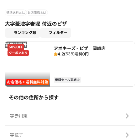
標準送料とは
お店価格とは
大字菱池字岩堀 付近のピザ
適用なし
ランキング順
フィルター
営業時間外
50%OFF
アオキーズ・ピザ 岡崎店
クーポンあり
4.2
(538)
送料
0円
半額セール実施中
お店価格＋送料無料対象
その他の住所から探す
字赤川東
字荒子