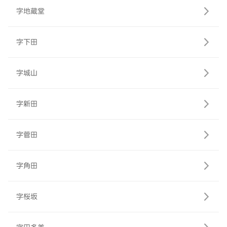
字地蔵堂
字下田
字城山
字新田
字菅田
字角田
字桜坂