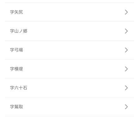
字矢尻
字山ノ郷
字弓場
字横堤
字六十石
字鷲取