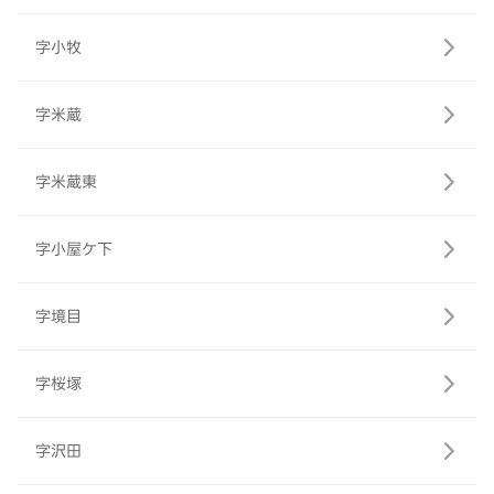
字小牧
字米蔵
字米蔵東
字小屋ケ下
字境目
字桜塚
字沢田