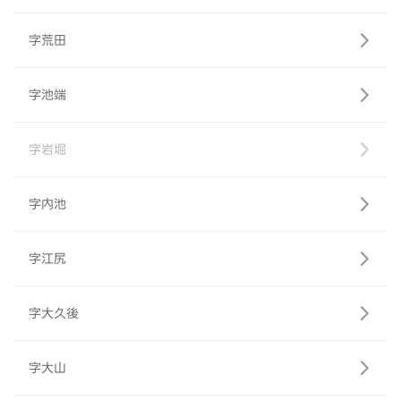
字荒田
字池端
字岩堀
字内池
字江尻
字大久後
字大山