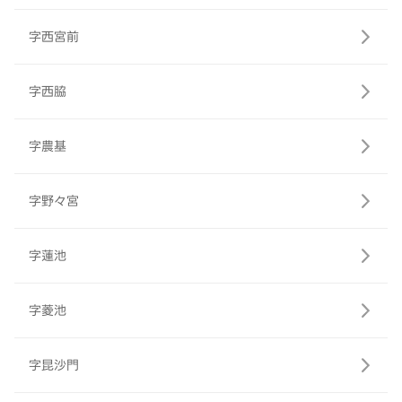
字西宮前
字西脇
字農基
字野々宮
字蓮池
字菱池
字昆沙門