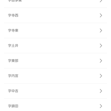
字田多美
字寺西
字寺東
字土井
字東部
字内宮
字中吉
字錦田