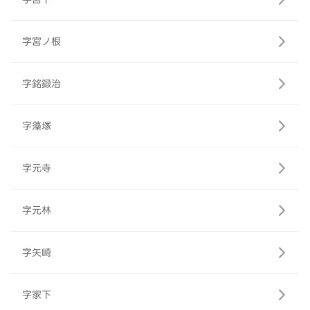
字宮ノ根
字銘鍛治
字藻塚
字元寺
字元林
字矢崎
字家下