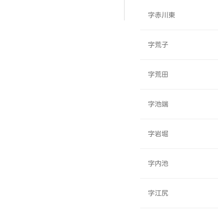
字赤川東
字荒子
字荒田
字池端
字岩堀
字内池
字江尻