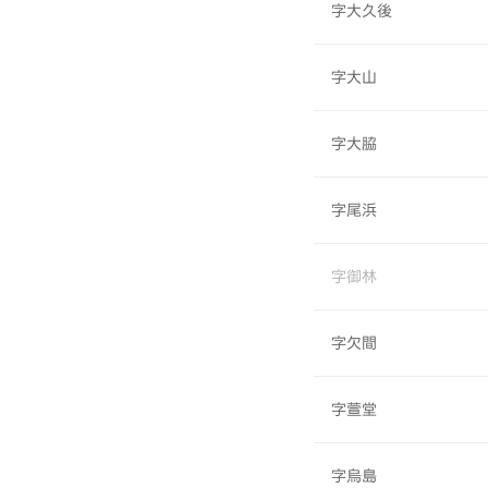
字大久後
字大山
字大脇
字尾浜
字御林
字欠間
字萱堂
字烏島