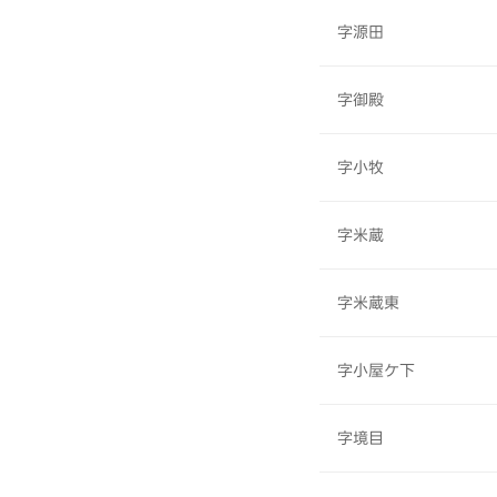
字源田
字御殿
字小牧
字米蔵
字米蔵東
字小屋ケ下
字境目