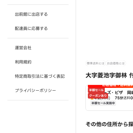
出前館に出店する
配達員に応募する
運営会社
利用規約
標準送料とは
お店価格とは
大字菱池字御林 
特定商取引法に基づく表記
お店価格＋送料無
プライバシーポリシー
半額セール
アオキーズ・ピザ 岡
クーポンあり
4.2
(538)
75分
送料
半額セール実施中
その他の住所から