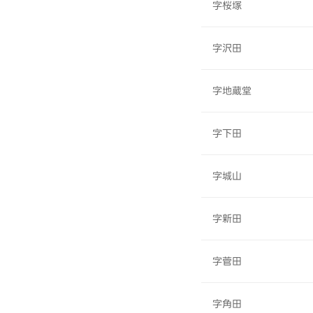
字桜塚
字沢田
字地蔵堂
字下田
字城山
字新田
字菅田
字角田