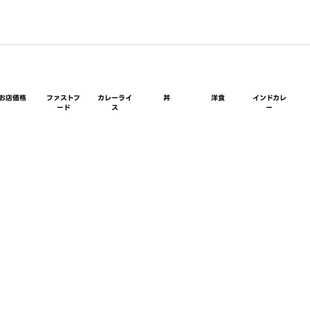
お店価格
ファストフ
カレーライ
丼
洋食
インドカレ
ード
ス
ー