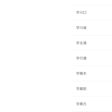
字川口
字川城
字北浦
字行連
字楠木
字蔵前
字黒方