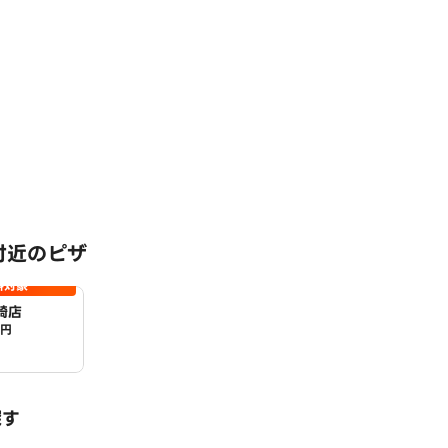
付近のピザ
料対象
崎店
0円
探す