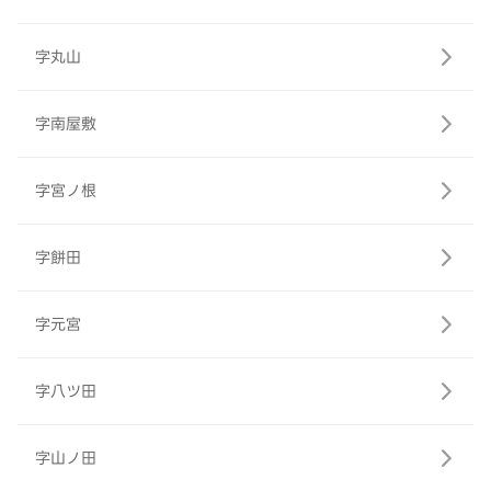
字丸山
字南屋敷
字宮ノ根
字餅田
字元宮
字八ツ田
字山ノ田