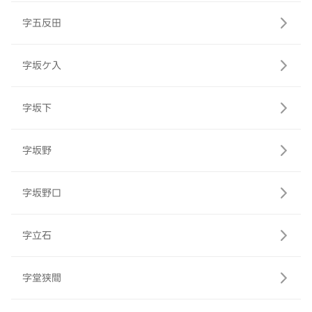
字五反田
字坂ケ入
字坂下
字坂野
字坂野口
字立石
字堂狭間