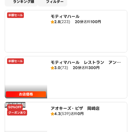
適用なし
ランキング順
フィルター
半額セール
モティマハール
2.8
(223)
20分
送料
100円
半額セール
モティマハール レストラン アンド
3.0
(73)
20分
送料
300円
バー
お店価格
開店時間前
50%OFF
アオキーズ・ピザ 岡崎店
クーポンあり
4.3
(539)
送料
0円