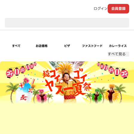
ログイン
会員登録
現在のお届け先：
すべて
お店価格
ピザ
ファストフード
カレーライス
すべて見る
超ゴイゴイヤスー夏祭