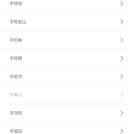
字仲田
字祢宜山
字伯楽
字狭間
字蛤沢
字東山
字深田
字福田