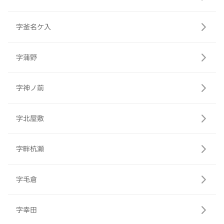
字釜名ケ入
字蒲野
字神ノ前
字北屋敷
字畔杭瀬
字毛倉
字幸田