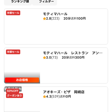
適用なし
ランキング順
フィルター
半額セール
モティマハール
2.8
(223)
20分
送料
100円
半額セール
モティマハール レストラン アンド
3.0
(73)
20分
送料
300円
バー
お店価格
営業時間外
50%OFF
アオキーズ・ピザ 岡崎店
クーポンあり
4.3
(539)
送料
0円