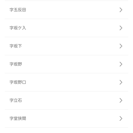
字五反田
字坂ケ入
字坂下
字坂野
字坂野口
字立石
字堂狭間