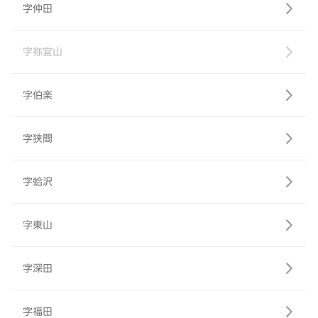
字仲田
字祢宜山
字伯楽
字狭間
字蛤沢
字東山
字深田
字福田