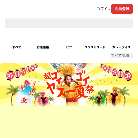
ログイン
会員登録
現在のお届け先：
すべて
お店価格
ピザ
ファストフード
カレーライス
すべて見る
超ゴイゴイヤスー夏祭