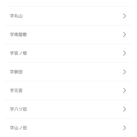
字丸山
字南屋敷
字宮ノ根
字餅田
字元宮
字八ツ田
字山ノ田