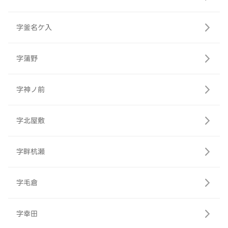
字釜名ケ入
字蒲野
字神ノ前
字北屋敷
字畔杭瀬
字毛倉
字幸田